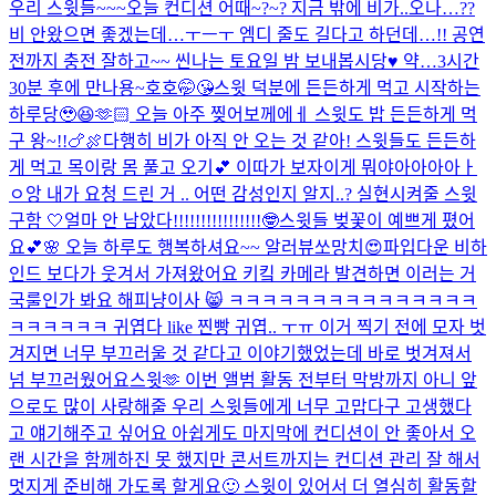
우리 스윗들~~~오늘 컨디션 어때~?~? 지금 밖에 비가..오나…??
비 안왔으면 좋겠는데…ㅜㅡㅜ 엠디 줄도 길다고 하던데…!! 공연
전까지 충전 잘하고~~ 씬나는 토요일 밤 보내봅시당♥️ 약…3시간
30분 후에 만나용~호호🤭😘
스윗 덕분에 든든하게 먹고 시작하는
하루당🥹😆🫶🏻 오늘 아주 찢어보께에ㅔ 스윗도 밥 든든하게 먹
구 왕~!!🍗🍖
다행히 비가 아직 안 오는 것 같아! 스윗들도 든든하
게 먹고 목이랑 몸 풀고 오기💕 이따가 보자
이게 뭐야아아아아ㅏ
ㅇ앙 내가 요청 드린 거 .. 어떤 감성인지 알지..? 실현시켜줄 스윗
구함 🤍
얼마 안 남았다!!!!!!!!!!!!!!!!🤓
스윗들 벚꽃이 예쁘게 폈어
요💕🌸 오늘 하루도 행복하셔요~~ 알러뷰쏘망치😍
파입다운 비하
인드 보다가 웃겨서 가져왔어요 키킼 카메라 발견하면 이러는 거
국룰인가 봐요 해피냥이사 😸 ㅋㅋㅋㅋㅋㅋㅋㅋㅋㅋㅋㅋㅋㅋㅋ
ㅋㅋㅋㅋㅋㅋ 귀엽다 like 찐빵 귀엽.. ㅜㅠ 이거 찍기 전에 모자 벗
겨지면 너무 부끄러울 것 같다고 이야기했었는데 바로 벗겨져서
넘 부끄러웠어요
스윗🫶 이번 앨범 활동 전부터 막방까지 아니 앞
으로도 많이 사랑해줄 우리 스윗들에게 너무 고맙다구 고생했다
고 얘기해주고 싶어요 아쉽게도 마지막에 컨디션이 안 좋아서 오
랜 시간을 함께하진 못 했지만 콘서트까지는 컨디션 관리 잘 해서
멋지게 준비해 가도록 할게요🙂 스윗이 있어서 더 열심히 활동할