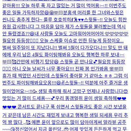
같아용!!! 오늘 하루 푹 자고 많있는 거 많이 먹어용><!! 이번주도
좋은 일들 가득하자앙😆🤩🫶🏻
분홍색 머리를 한 그녀와
스윗은
씬니도 춤추게 한다~ 룰루 호호히히💃🕺♥️♥️
스윗들~!! 오늘도 힘찬
응원 감사합니댜 그 마음을 담아 제가 스윗들을 불러봤는데 역시
안 들렸겠죠??😆
내 사랑들 오늘도 고마워어어어어어 🩷🩷🩷🩷🩷
월요정 등등장🧚🏻‍♀️ 오늘 스케줄 이슈로 인한 뒤늦게 등장이요...
벌써 일주일이 또 지났다니!! 벌써 5월이 다가오다니!!! 말도 안 돼
에에 우리 남은 4월도 화이팅해봐유 오늘도 행복한 하루 보내><
🫶🏻🥰
간만에 비행기 탔당😆 스윗들 곧 만나요💕
월요정 등등장
🧚🏻‍♀️ 아니 오늘 날씨가 너무 좋아요!!! 진짜 봄 인가봐욥 🌸🫶🏻
휴가 때 찍었던 사진인데 스윗들이 좋아할 거 같아소 ㅎㅎ 그럼 이
번주도 파이팅해봐요오옹!!!😆✌️
스윗들~!! 덕분에 아주 즐거운 생
일이었어요><!!🥳 생일 축하해 줘서 고맙구 언제나 사랑합니다😍
맛있는 거 많이 드세용~~💕
우리 똥갱얼쥐 윤이 생일 축하해❤️❤️
❤️❤️❤️ 콘서트도 끝나구 푹 쉬면서 스윗들과도 좋은 시간 보냈을
거 같은데 남은 시간도 재밌게 보내고 행복한 생일 되세욤 우리 추
억 짱 많다 ,,🥰 예쁜 윤이 앞으로도 많이 담아야게써 알라뷰 공주
~~~😘
정신없어서 지금 올린당..🥹 어제 맛있게 든든하게 먹고 무