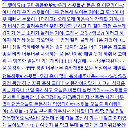
대 했어요!!! 고마워용💖💖🫶
우리 스윗들💕 몸은 좀 어떤가아~?
아니 어제 우리 스윗들이 너무 행복해 보이는 거야! 그 모습이 너
무 예뻐서 눈물이 나더라고!! 오래오래 마음속에 간직할 거야. 내
가 비하인드 알려주자면 우리 전광팡 닫히고 다 같이 펑펑 우는데
갑자기 앵콜 소리가 들리는 거야. 그래서 오잇? 앵콜?! 이러고 해
야지 하면서 눈물 닦으면서 곡 엄청 빨리 골라서 나온 거였어ㅋ...
유니 생일 축하해💖 날씨는 좋지 않지만 오늘 너의 기분은 최고로
좋길 바라 너무너무 사랑하는 울 몬난이😜 매일 웃게 해줘서 고마
워~~ 행복한 일들만 가득해라!!!!!!!!! 사랑해~~~~🫣💗
짜유니~~
울 똥강쥐~~❣️❣️❣️ 생일 너무너무 츄카해❣️❣️ 오늘 세상에서 제일로
행복해랏♥️ 스윗들~우리 윤이 많이 축하해주세용~~~!~!🥳🥳😘
월
요정 등장 겸 심자굥 축하 글🧚🏻‍♀️🎂 똥강아지답게 사고친 심자윤
씨... 자유나 생일 축하하고 오늘은 버블티 실컷 먹좌~~~ 스윗들도
콘서트 이틀동안 넘 수고했어🫶🏻🥰
똥강아지 생축😎 사진 너무
많아요🥹
오늘도 든든하게 먹었다아🫶 스윗들 오늘도 파이팅이
야!!
스윗들~!! 오늘 콘서트 와주셔서 감사합니다 😍🥰 정말 정말
행복했어요 🤭😘 비 오는데 집에 다들 조심히 가구 내일도 재미있
게 놀아보자 ><!!
꽃 예뿌지 잘 먹고 무대 잘 할게용 고마워요💖😙