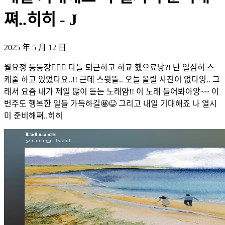
쪄..히히 - J
2025 年 5 月 12 日
월요정 등등장🧚🏻‍♀️ 다들 퇴근하고 하교 했으료낭?! 난 열심히 스
케줄 하고 있었다요..!! 근데 스윗뜰.. 오늘 올릴 사진이 없다잉.. 그
래서 요즘 내가 제일 많이 듣는 노래얌!! 이 노래 들어봐아앙~~ 이
번주도 행복한 일들 가득하길🤩😆 그리고 내일 기대해죠 나 열시
미 준비해쪄..히히