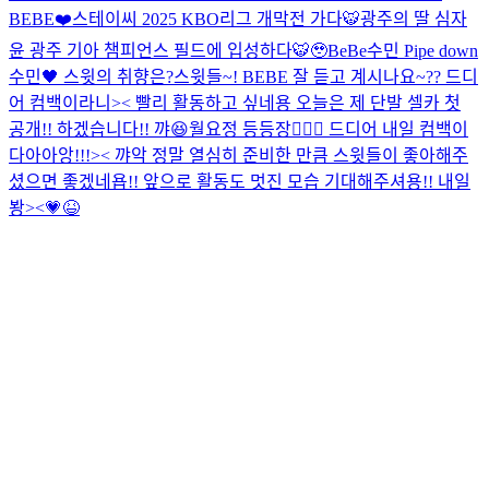
BEBE❤️
스테이씨 2025 KBO리그 개막전 가다🐯
광주의 딸 심자
윤 광주 기아 챔피언스 필드에 입성하다🐯🥹
BeBe수민 Pipe down
수민🖤 스윗의 취향은?
스윗들~! BEBE 잘 듣고 계시나요~?? 드디
어 컴백이라니>< 빨리 활동하고 싶네용 오늘은 제 단발 셀카 첫
공개!! 하겠습니다!! 꺄😆
월요정 등등장🧚🏻‍♀️ 드디어 내일 컴백이
다아아앙!!!>< 꺄악 정말 열심히 준비한 만큼 스윗들이 좋아해주
셨으면 좋겠네욥!! 앞으로 활동도 멋진 모습 기대해주셔용!! 내일
봥><💗😆