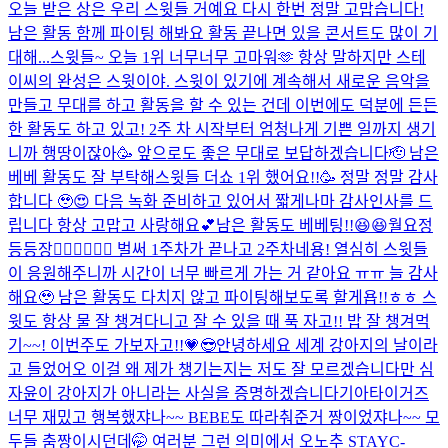
오늘 받은 상은 우리 스윗들 거예요 다시 한번 정말 고맙습니다!
남은 활동 함께 파이팅 해봐요 활동 끝나면 있을 콘서트도 많이 기
대해...
스윗들~ 오늘 1위 너무너무 고마워🫶 항상 말하지만 스테
이씨의 완성은 스윗이야. 스윗이 있기에 계속해서 새로운 음악을
만들고 무대를 하고 활동을 할 수 있는 건데 이번에도 덕분에 든든
한 활동도 하고 있고! 2주 차 시작부터 엄청나게 기쁜 일까지 생기
니까 행땅이잖아🥳 앞으로도 좋은 무대로 보답하겠습니다🫡 남은
베베 활동도 잘 부탁해
스윗들 더쇼 1위 했어요!!🥳 정말 정말 감사
합니다 🥹😍 다음 녹화 준비하고 있어서 짧게나마 감사인사를 드
립니다 항상 고맙고 사랑해요💕남은 활동도 베베팅!!😆😆
월요정
등등장🧚🏻‍♀️🧚🏻‍♀️ 벌써 1주차가 끝나고 2주차네용! 열심히 스윗들
이 응원해주니까 시간이 너무 빠르게 가는 거 같아요 ㅠㅠ 늘 감사
해요🥹 남은 활동도 다치지 않고 파이팅해보도록 할게욥!!ㅎㅎ 스
윗도 항상 물 잘 챙겨다니고 잘 수 있을 때 푹 자고!! 밥 잘 챙겨먹
기~~! 이번주도 가보자고!!💗😎
안녕하세요 세계 강아지의 날이라
고 들었어오 이걸 왜 제가 챙기는지는 저도 잘 모르겠습니다만 심
자윤이 강아지가 아니라는 사실을 증명하겠습니다
기아타이거즈
너무 재밌고 행복했쟈나~~ BEBE도 따라춰준거 짱이었쟈나~~ 모
두들 춤짱이시던데🤭 여러분 그런 의미에서 오노추 STAYC-