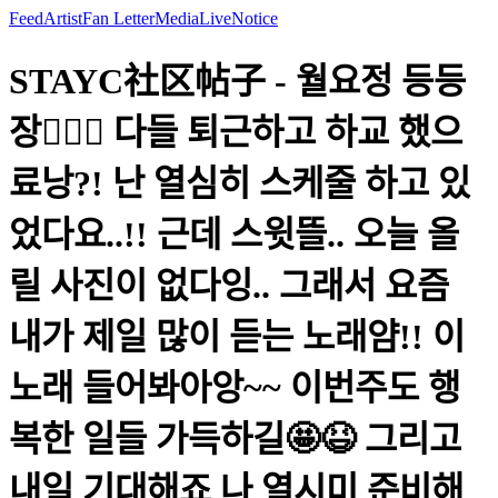
Feed
Artist
Fan Letter
Media
Live
Notice
STAYC社区帖子 - 월요정 등등
장🧚🏻‍♀️ 다들 퇴근하고 하교 했으
료낭?! 난 열심히 스케줄 하고 있
었다요..!! 근데 스윗뜰.. 오늘 올
릴 사진이 없다잉.. 그래서 요즘
내가 제일 많이 듣는 노래얌!! 이
노래 들어봐아앙~~ 이번주도 행
복한 일들 가득하길🤩😆 그리고
내일 기대해죠 나 열시미 준비해