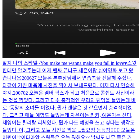
알지 나의 스타일~
You make me wanna make you fall in love♥️
스윗
한테만 알려주는데 어제 팬싸 끝나구 세은이랑 심야영화 보고 왔
습니다😉
200627 오늘은 본부장님께서 연습복을 선물해 주셨다.
다같이 기쁜 마음에 사진을 찍어서 보내드렸다. 이제 다시 연습해
야지.
200702 오늘은 멤버 픽스가 되고 처음으로 콘셉트 사진이라
는 것을 찍었다. 그리고 다소 충격적인 우리의 팀명을 들었는데 바
로 ‘동양의 소녀들’이었다. 뭔가 괜찮은 것 같으면서 충격적이었
다. 그리고 애들 예명도 들었는데 자윤이는 키키, 예은이는 신디,
채영이는 릴리랑 리체였다. 뭔가 나도 예명을 쓰고 싶다는 생각도
들었다. 아, 그리고 오늘 사진을 찍을 ...
월요정 등등장🧚🏻‍♀️ 오늘은
어린이날이다아앙 스윗들은 오늘 뭐해요?? 날씨도 너무 좋은 거