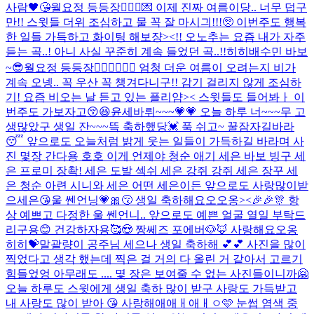
사람🖤😘
월요정 등등장🧚🏻‍♀️💌 이제 진짜 여름이당.. 너무 덥구
만!! 스윗들 더위 조심하고 물 꼭 잘 마시긔!!!🥺 이번주도 행복
한 일들 가득하고 화이팅 해보쟝><!! 오노추는 요즘 내가 자주
듣는 곡..! 아니 사실 꾸준히 계속 들었던 곡..!!히히
배수민 바보
~😎
월요정 등등장🧚🏻‍♀️🧚🏻‍♀️ 엄청 더운 여름이 오려는지 비가
계속 오넹.. 꼭 우산 꼭 챙겨다니구!! 감기 걸리지 않게 조심하
기! 요즘 비오는 날 듣고 있는 플리얌>< 스윗들도 들어봐ㅏ 이
번주도 가보자고😚😆
윤세바뤼~~~💗💗 오늘 하루 너~~~무 고
생많았구 생일 잔~~~뜩 축하했당💓 푹 쉬고~ 꿀잠자길바라
😴 앞으로도 오늘처럼 밝게 웃는 일들이 가득하길 바라며 사
진 몇장 간다용 호호 이게 언제야 청순 애기 세은 바보 빙구 세
은 프로미 장촥! 세은 도발 섹쉬 세은 강쥐 강쥐 세은 장꾸 세
은 청순 아련 시니와 세은 어떤 세은이든 앞으로도 사랑많이받
으세은😘
울 쎈언닝💗🎀😚 생일 축하해요오오옹><🎉🎉🎊 항
상 예쁘고 다정한 울 쎈언니.. 앞으로도 예쁜 얼굴 열일 부탁드
리구용😊 건강하자용🥰😍 짱쎄즈 포에버🐶🦊 사랑해요오옹
히히💝
말괄량이 공주님 세으나 생일 축하해 💕💕 사진을 많이
찍었다고 생각 했는데 찍은 걸 거의 다 올린 거 같아서 고르기
힘들었엉 아무래도 .... 몇 장은 보여줄 수 없는 사진들이니까🤗
오늘 하루도 스윗에게 생일 축하 많이 받구 사랑도 가득받고
내 사랑도 많이 받아 😘 사랑해애애ㅐ애ㅐㅇ🩷 눈썹 염색 중