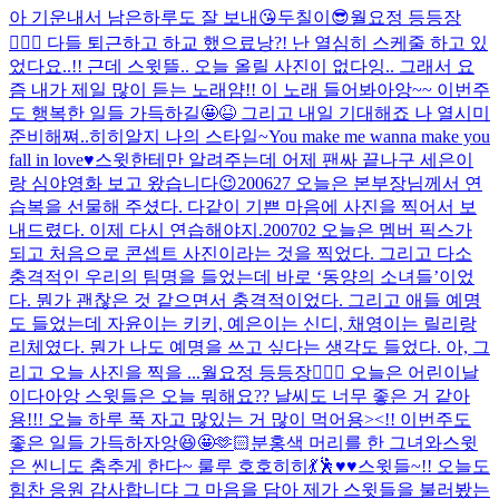
아 기운내서 남은하루도 잘 보내😘
두칠이😎
월요정 등등장
🧚🏻‍♀️ 다들 퇴근하고 하교 했으료낭?! 난 열심히 스케줄 하고 있
었다요..!! 근데 스윗뜰.. 오늘 올릴 사진이 없다잉.. 그래서 요
즘 내가 제일 많이 듣는 노래얌!! 이 노래 들어봐아앙~~ 이번주
도 행복한 일들 가득하길🤩😆 그리고 내일 기대해죠 나 열시미
준비해쪄..히히
알지 나의 스타일~
You make me wanna make you
fall in love♥️
스윗한테만 알려주는데 어제 팬싸 끝나구 세은이
랑 심야영화 보고 왔습니다😉
200627 오늘은 본부장님께서 연
습복을 선물해 주셨다. 다같이 기쁜 마음에 사진을 찍어서 보
내드렸다. 이제 다시 연습해야지.
200702 오늘은 멤버 픽스가
되고 처음으로 콘셉트 사진이라는 것을 찍었다. 그리고 다소
충격적인 우리의 팀명을 들었는데 바로 ‘동양의 소녀들’이었
다. 뭔가 괜찮은 것 같으면서 충격적이었다. 그리고 애들 예명
도 들었는데 자윤이는 키키, 예은이는 신디, 채영이는 릴리랑
리체였다. 뭔가 나도 예명을 쓰고 싶다는 생각도 들었다. 아, 그
리고 오늘 사진을 찍을 ...
월요정 등등장🧚🏻‍♀️ 오늘은 어린이날
이다아앙 스윗들은 오늘 뭐해요?? 날씨도 너무 좋은 거 같아
용!!! 오늘 하루 푹 자고 많있는 거 많이 먹어용><!! 이번주도
좋은 일들 가득하자앙😆🤩🫶🏻
분홍색 머리를 한 그녀와
스윗
은 씬니도 춤추게 한다~ 룰루 호호히히💃🕺♥️♥️
스윗들~!! 오늘도
힘찬 응원 감사합니댜 그 마음을 담아 제가 스윗들을 불러봤는