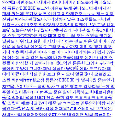
><🫶🏻 이번주도 아자아자 화이티이이잉!!!
오늘의 쑴니
월요
정 등등장🧚🏻‍♀️🧚🏻‍♀️ 로그인 이슈로 늦게 왔다오.. 어제 마지막
팬싸 였는데 못가서 너무 아쉽고 미안해요오ㅠㅠㅠ 저는 이제
진짜진짜진짜 괜찮으니까 걱정하지말구!!! 스윗들도 건강만
하길~~>< 이번주도 화이팅해보쟈앙!!
히피웨이브😲 그냥 웨이
브🤭 오늘은? 뭐지~? 뭘까나?😜
귀엽게 찍어본 셀카 뀨..?
내 사
랑 스윗 🩷🩷🩷🩷🩷 요즘 대학 축제 보러 오는 스윗들 많던데
날씨도 더워지고 습한데 서서 대기하는 것도 쉬운 일이 아니잖
아용 꼭 물이나 이온음료 그리구 식사까지 미리 잘 챙겨 먹구
기다려🥹 행사뿐만 아니라 늘 어디서나 대기하는 거 쉽지 않은
거 아는데 요즘 같은 날씨에 내가 조금이라도 얘기 안 하면 스
윗들이 방심할 거 같아서 !!!!! 😉...
약간 통통한 고양이 귀가 짝
짝이인 고양이 그나마 제일 성공한 냥이😻 에라 모르겠다 테
디베어🐻 이건 사실 영화보고 온 시으니 얼굴😘 다 모르겠고
스윗 싸랑해❣️❣️❣️
월요정 등등장 🧚🏻‍♀️🧚🏻‍♀️ 왜 벌써 5월 중순인거
지??😀🥹 이번주는 정말 알차고 작은 행복도 감사함을 느낀 일
주일이였어욥><!! 이번주도 좋은 일만 가득하고 힘내보자용!!
🤩🥰 앞머리 굡징!! 내가 요즘 꽂힌 각도 ㅋㅎㅋㅎㅋㅎㅋㅎ🤪
😜 스윗이 예쁘다고 많이 해준 날 ㅎㅎ
오늘 만두안경이랑 사진
찍었다~🤓
요즘 제 셀카 감성 어때욤?💕📱
스테이씨 보고싶은
사람~ 소리질러어어어어엇❣️❣️ 스윗 내일이면 벌써 불금이다