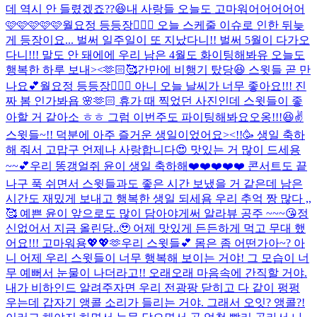
데 역시 안 들렸겠죠??😆
내 사랑들 오늘도 고마워어어어어어
🩷🩷🩷🩷🩷
월요정 등등장🧚🏻‍♀️ 오늘 스케줄 이슈로 인한 뒤늦
게 등장이요... 벌써 일주일이 또 지났다니!! 벌써 5월이 다가오
다니!!! 말도 안 돼에에 우리 남은 4월도 화이팅해봐유 오늘도
행복한 하루 보내><🫶🏻🥰
간만에 비행기 탔당😆 스윗들 곧 만
나요💕
월요정 등등장🧚🏻‍♀️ 아니 오늘 날씨가 너무 좋아요!!! 진
짜 봄 인가봐욥 🌸🫶🏻 휴가 때 찍었던 사진인데 스윗들이 좋
아할 거 같아소 ㅎㅎ 그럼 이번주도 파이팅해봐요오옹!!!😆✌️
스윗들~!! 덕분에 아주 즐거운 생일이었어요><!!🥳 생일 축하
해 줘서 고맙구 언제나 사랑합니다😍 맛있는 거 많이 드세용
~~💕
우리 똥갱얼쥐 윤이 생일 축하해❤️❤️❤️❤️❤️ 콘서트도 끝
나구 푹 쉬면서 스윗들과도 좋은 시간 보냈을 거 같은데 남은
시간도 재밌게 보내고 행복한 생일 되세욤 우리 추억 짱 많다 ,,
🥰 예쁜 윤이 앞으로도 많이 담아야게써 알라뷰 공주 ~~~😘
정
신없어서 지금 올린당..🥹 어제 맛있게 든든하게 먹고 무대 했
어요!!! 고마워용💖💖🫶
우리 스윗들💕 몸은 좀 어떤가아~? 아
니 어제 우리 스윗들이 너무 행복해 보이는 거야! 그 모습이 너
무 예뻐서 눈물이 나더라고!! 오래오래 마음속에 간직할 거야.
내가 비하인드 알려주자면 우리 전광팡 닫히고 다 같이 펑펑
우는데 갑자기 앵콜 소리가 들리는 거야. 그래서 오잇? 앵콜?!