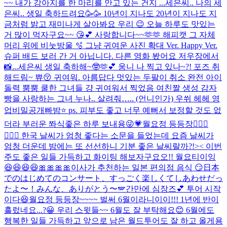
~~ 내가 강아지를 한 마리를 안고 있는 건지 ...
세은씨.. 나의 세
은씨.. 생일 축하드려요🥳🥳 10년이 지나도 20년이 지나도 지
금처럼 밝고 재미나게 살아봐요 우리 😉 오늘 하루도 맛있는
거 많이 먹자구요~~ 😘💕 사랑합니다~~🫶🫶 해피캣 그 자체
머리 위에 비눗방울 🫧 그냥 귀여운 사진 확대 Ver. Happy Ver.
슈퍼 배드 보러 간 거 아닙니다. 다른 영화 봤어요 저우장에서
📸...
세은씨 생일 축하해~🤓🫶💕 웅니 나 찍고 있나~?! 포즈 취
해드림~ 쀼😚 귀여워. 아름답다 멋있는 두팔이 취소 완전 아이
돌력 뿜뿜 쿨한 그녀들 걍 귀여워서 찍었음 여친짤 생성 감자
빵을 사랑하는 그녀 누나.. 살려줘….. (언니인가) 우쒸 헤헤 영
업비밀공개빠밤⭐️ ps. 피부도 좋고 너무 예뻐서 보정할 것도 없
더라 부러운 쫘식
좋은 하루 보내용😜💗
월요정 등등장🧚🏻‍♀️
🧚🏻‍♀️ 한국 날씨가 엄청 좋다는 소문을 들었는데 요즘 날씨가
엄청 더운데 밤에는 또 선선하니 기분 좋은 날씨랄까?!>< 이번
주도 좋은 일들 가득하고 화이팅 해보자구요오!! 월요티이잉
😆😆😆😆🎀🎀🎀🎀
이사가 추천하는 일본 편의점 음식 😏
日本
でのはじめてのコンサート、すっごく楽しくてしあわせだっ
たよ〜！みんな、ありがとう〜🪽
간만에 심장즈💕 투어 시작
이다😆
월요정 등등장~~~~ 벌써 6월이라니이이!!! 1년에 반이
흘렀네요...?😀 우리 스윗들~~ 6월도 잘 부탁해요😊 6월에도
행복한 일들 가득하고 앞으로 남은 월드투어도 잘 하고 올게용