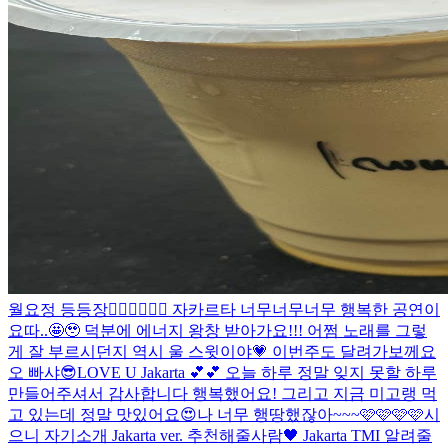
월요정 등등장🧚🏻‍♀️🧚🏻‍♀️ 자카르타 너무너무너무 행복한 공연이
요따..🤩🥹 덕분에 에너지 왕창 받아가요!!! 어쩜 노래를 그렇
게 잘 부르시던지 역시 울 스윗이야💗 이번주도 달려가보께요
오 빠샤😎
LOVE U Jakarta 💕💕 오늘 하루 정말 잊지 못할 하루
만들어주셔서 감사합니다 행복했어요! 그리고 지금 미고랭 먹
고 있는데 정말 맛있어요😍
나 너무 행땅했잖아~~~🩷🩷🩷🩷
시
으니 자기소개 Jakarta ver. 추천해줄사람🖤 Jakarta TMI 알려줄