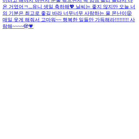
이러고 해야지 하면서 눈물 닦으면서 곡 엄청 빨리 골라서 나
온 거였어ㅋ...
유니 생일 축하해💖 날씨는 좋지 않지만 오늘 너
의 기분은 최고로 좋길 바라 너무너무 사랑하는 울 몬난이😜
매일 웃게 해줘서 고마워~~ 행복한 일들만 가득해라!!!!!!!!! 사
랑해~~~~🫣💗