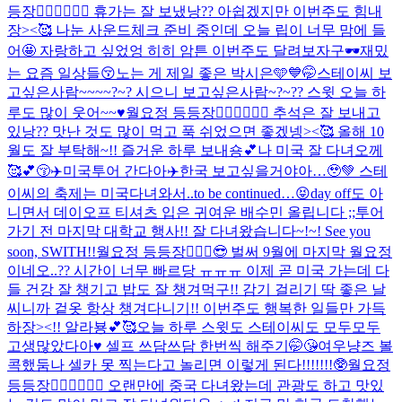
등장🧚🏻‍♀️🧚🏻‍♀️ 휴가는 잘 보냈낭?? 아쉽겠지만 이번주도 힘내
장><🥰 나눈 사운드체크 준비 중인데 오늘 립이 너무 맘에 들
어🤩 자랑하고 싶었엉 히히 암튼 이번주도 달려보자구🕶️
재밌
는 요즘 일상들😚
노는 게 제일 좋은 박시은🩵💙🤭
스테이씨 보
고싶은사람~~~~?~? 시으니 보고싶은사람~?~?? 스윗 오늘 하
루도 많이 웃어~~♥️
월요정 등등장🧚🏻‍♀️🧚🏻‍♀️ 추석은 잘 보내고
있낭?? 맛난 것도 많이 먹고 푹 쉬었으면 좋겠넹><🥰 올해 10
월도 잘 부탁해~!! 즐거운 하루 보내숑💕
나 미국 잘 다녀오께
🥰💕😚✈️
미국투어 간다아✈️
한국 보고싶을거야아…🥹💚 스테
이씨의 축제는 미국다녀와서..to be continued…😝
day off도 아
니면서 데이오프 티셔츠 입은 귀여운 배수민 올립니다 ;;
투어
가기 전 마지막 대학교 행사!! 잘 다녀왔습니다~!~! See you
soon, SWITH!!
월요정 등등장🧚🏻‍♀️😎 벌써 9월에 마지막 월요정
이네오..?? 시간이 너무 빠르당 ㅠㅠㅠ 이제 곧 미국 가는데 다
들 건강 잘 챙기고 밥도 잘 챙겨먹구!! 감기 걸리기 딱 좋은 날
씨니까 겉옷 항상 챙겨다니기!! 이번주도 행복한 일들만 가득
하장><!! 알라뵹💕🥰
오늘 하루 스윗도 스테이씨도 모두모두
고생많았다아♥️ 셀프 쓰담쓰담 한번씩 해주기🤭😘
여우냥즈 볼
콕했둠
나 셀카 못 찍는다고 놀리면 이렇게 된다!!!!!!!🥸
월요정
등등장🧚🏻‍♀️🧚🏻‍♀️ 오랜만에 중국 다녀왔는데 관광도 하고 맛있