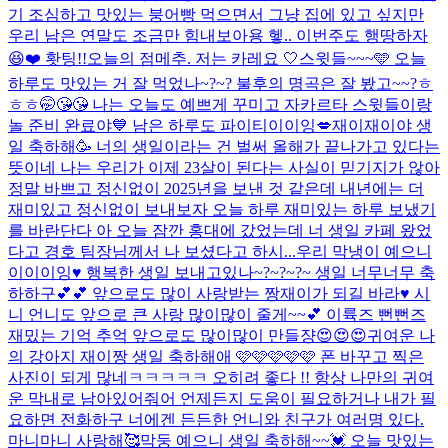
기 조심하고 맛있는 붕어빵 먹으면서 그냥 집에 있고 싶지만
우리 남은 연말도 조금만 힘내보아용 헿.. 이번주도 행땅하자
😆❤️ 홧팅!!
오늘의 점메추. 저는 카레요 🤍
스윗들~~~🩵 오늘
하루도 맛있는 거 잘 먹었나~?~? 불후의 명곡은 잘 봤고~~?ㅎ
ㅎㅎ🤭😘😘 나는 오늘도 예쁘게 꾸미고 자카르타 스윗들이랑
놀 준비 완료야💙 남은 하루도 파이티이이잉💋
재이재이야 생
일 축하해🥳 너의 생일이라는 건 벌써 올해가 끝나가고 있다는
뜻이네 나는 우리가 이제 23살이 된다는 사실이 믿기지가 않아
정말 바쁘고 정신없이 2025년을 보낸 것 같은데 내년에는 더
재미있고 정신없이 보내보자 오늘 하루 재미있는 하루 보냈기
를 바란단다 아 오늘 잠깐 홍대에 갔었는데 너 생일 카페 왔었
다고 경호 팀장님께서 나 보셨다고 하시...
우리 막냉이 예으니
이이이잉♥️ 행복한 생일 보내고있나~?~?~?~ 생일 너무너무 축
하하구💕💕 앞으로도 많이 사랑받는 짱재이가 되길 바라♥️ 시
니 언니도 앞으로 큰 사랑 많이많이 줄게~~💕 이륙즈 뻔뻔즈
재밌는 기억 추억 앞으로도 많이많이 만들쟝😍😍😍
귀여운 나
의 강아지 재이짱 생일 축하해애 🩷🩷🩷🩷🩷 폰 바꾸고 찍은
사진이 되게 많네ㅋㅋㅋㅋㅋ 오히려 좋다 !! 항상 나만의 귀여
운 막내로 남아있어줘어 언제든지 도움이 필요하거나 내가 필
요하면 전화하구 너에겐 든든한 언니와 친구가 여러명 있다.
마니마니 사랑해🥰
막둥 예으니 생일 축하해~~💓 오늘 맛있는