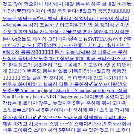
것도 많이 먹으면서 세상에서 제일 행복한 하루 보내길 바라🥰
따랑해💖
짱재이재이 생일 축하한다~❣️
월요정 등등장🧚🏻‍♀️🧚🏻‍♀️
오늘은 멍냥즈당🐶🐱 벌써 내일이 생일이라니 연말이 실감이
나네용🎄 늘 감기 조심하구 아프지말기!! 밥 잘 챙겨먹구 이번
주도 행복한 일들 가득하장><!!❤️
분명 혼자 셀카 찍기 시작했
는데🤔
오늘도 재이의 고양이귀 🐱
今日もSWITHのおかげで幸
せだったよ〜！ 応援の声, しっかり聞こえたよ。ありがとう
♥️
월요정 등등장🧚🏻‍♀️🧚🏻‍♀️ 몬가 오늘 날씨랑 잘 어울리는 듯한
느낌이 들어서 오노추 하고 싶었당 히히 벌써 크리스마스 이브
가 한달정도가 남았더라구요..? 올해가 가고있어..🥹 옷 따뜻하
게 입고!! 이번주도 행복한 일들 가득하장!!><
월요정 등등장
🧚🏻‍♀️🧚🏻‍♀️ 오늘 날씨 짱 춥다용.. 꼭 따뜻하게 입고 나가기!!! 이
번주도 화이팅하고 행복한 일들 가득하장💕😆
쪼꼬미랑😉
오
노추~🖤 You are my light - Zhao lusi Standing next to you - 정국
You’ll be in my heart - NIKI Chapter you - 웬디
분명 올렸다고 생
각했는데 올리지 않은... 늦었지만 5주년 축하해 줘서 고마워
스윗들❤️
스테이씨 5주년이다><!! 축하해 주신 스윗들 감사해
용 사랑합니다💕💕 앞으로도 오래오래 함께해요 우리!!
내가
제일 아끼고 사랑하는 스윗 ~~~🩷 스테이씨 5주년 축하해줘서
너무 고마워요 스테이씨의 5주년이 올 수 있던 것도 다 스윗이