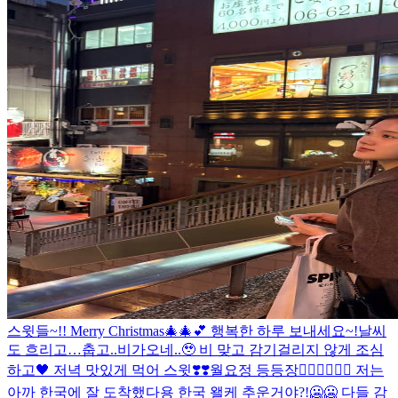
스윗들~!! Merry Christmas🎄🎄💕 행복한 하루 보내세요~!
날씨
도 흐리고…춥고..비가오네..🥹 비 맞고 감기걸리지 않게 조심
하고🖤 저녁 맛있게 먹어 스윗❣️❣️
월요정 등등장🧚🏻‍♀️🧚🏻‍♀️ 저는
아까 한국에 잘 도착했다용 한국 왤케 추운거야?!🥶🥶 다들 감