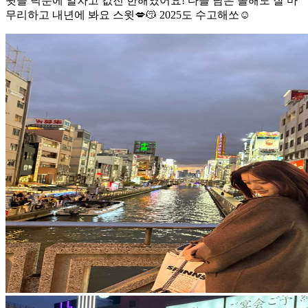
윗들 덕분에 알차고 값진 한해였어요! 다들 남은 올해도 잘 마
무리하고 내년에 봐요 스윗💋😽 2025도 수고해쏘☺️