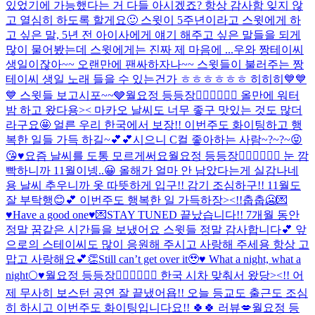
있었기에 가능했다는 거 다들 아시겠죠? 항상 감사함 잊지 않
고 열심히 하도록 할게요🙂 스윗이 5주년이라고 스윗에게 하
고 싶은 말, 5년 전 아이사에게 얘기 해주고 싶은 말들을 되게
많이 물어봤는데 스윗에게는 진짜 제 마음에 ...
우와 짱테이씨
생일이잖아~~ 오랜만에 팬싸하자나~~ 스윗들이 불러주는 짱
테이씨 생일 노래 들을 수 있는건가 ㅎㅎㅎㅎㅎㅎ 히히히💙💙
💙 스윗들 보고시포~~🩶
월요정 등등장🧚🏻‍♀️🧚🏻‍♀️ 올만에 워터
밤 하고 왔다용>< 마카오 날씨도 너무 좋구 맛있는 것도 많더
라구요🤩 얼른 우리 한국에서 보장!! 이번주도 화이팅하고 행
복한 일들 가득 하길~💕💕
시으니 C컬 좋아하는 사람~?~?~😝
😘♥️
요즘 날씨를 도통 모르게써요
월요정 등등장🧚🏻‍♀️🧚🏻‍♀️ 눈 깜
빡하니까 11월이넹..😀 올해가 얼마 안 남았다는게 실감나네
용 날씨 추우니까 옷 따뜻하게 입구!! 감기 조심하구!! 11월도
잘 부탁행😊💕 이번주도 행복한 일 가득하장><!!
춥춥🥶
💌
♥️Have a good one♥️💌
STAY TUNED 끝났습니다!! 7개월 동안
정말 꿈같은 시간들을 보냈어요 스윗들 정말 감사합니다💕 앞
으로의 스테이씨도 많이 응원해 주시고 사랑해 주세용 항상 고
맙고 사랑해요💕
👏
Still can’t get over it🥹♥️ What a night, what a
night🌕♥️
월요정 등등장🧚🏻‍♀️🧚🏻‍♀️ 한국 시차 맞춰서 왔당><!! 어
제 무사히 보스턴 공연 잘 끝냈어욥!! 오늘 등교도 출근도 조심
히 하시고 이번주도 화이팅입니다요!! 🍀🍀 러뷰💋
월요정 등