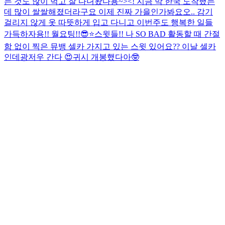
는 것도 많이 먹고 잘 다녀왔다용~><! 지금 막 한국 도착했는
데 많이 쌀쌀해졌더라구요 이제 진짜 가을인가봐요오.. 감기
걸리지 않게 옷 따뜻하게 입고 다니고 이번주도 행복한 일들
가득하자용!! 월요팅!!😎⭐️
스윗들!! 나 SO BAD 활동할 때 간절
함 없이 찍은 뮤뱅 셀카 가지고 있는 스윗 있어요?? 이날 셀카
인데
광저우 간다 😍
귀시 개봉했다아🤓