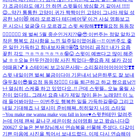
가 조금이라도 얘기 안 하면 스윗들이 방심할 거 같아서 !!!!!
😉...
약간 통통한 고양이 귀가 짝짝이인 고양이 그나마 제일 성
공한 냥이😻 에라 모르겠다 테디베어🐻 이건 사실 영화보고
온 시으니 얼굴😘 다 모르겠고 스윗 싸랑해❣️❣️❣️
월요정 등등장
🧚🏻‍♀️🧚🏻‍♀️ 왜 벌써 5월 중순인거지??😀🥹 이번주는 정말 알차고
작은 행복도 감사함을 느낀 일주일이였어욥><!! 이번주도 좋
은 일만 가득하고 힘내보자용!!🤩🥰 앞머리 굡징!! 내가 요즘
꽂힌 각도 ㅋㅎㅋㅎㅋㅎㅋㅎ🤪😜 스윗이 예쁘다고 많이 해준
날 ㅎㅎ
오늘 만두안경이랑 사진 찍었다~🤓
요즘 제 셀카 감성
어때욤?💕📱
스테이씨 보고싶은사람~ 소리질러어어어어엇❣️❣️
스윗 내일이면 벌써 불금이다아 기운내서 남은하루도 잘 보내
😘
두칠이😎
월요정 등등장🧚🏻‍♀️ 다들 퇴근하고 하교 했으료낭?!
난 열심히 스케줄 하고 있었다요..!! 근데 스윗뜰.. 오늘 올릴 사
진이 없다잉.. 그래서 요즘 내가 제일 많이 듣는 노래얌!! 이 노
래 들어봐아앙~~ 이번주도 행복한 일들 가득하길🤩😆 그리고
내일 기대해죠 나 열시미 준비해쪄..히히
알지 나의 스타일
~
You make me wanna make you fall in love♥️
스윗한테만 알려주
는데 어제 팬싸 끝나구 세은이랑 심야영화 보고 왔습니다😉
200627 오늘은 본부장님께서 연습복을 선물해 주셨다. 다같이
기쁜 마음에 사진을 찍어서 보내드렸다. 이제 다시 연습해야