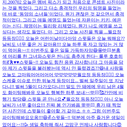
지.
200702 오늘은 멤버 픽스가 되고 처음으로 콘셉트 사진이라
는 것을 찍었다. 그리고 다소 충격적인 우리의 팀명을 들었는
데 바로 ‘동양의 소녀들’이었다. 뭔가 괜찮은 것 같으면서 충격
적이었다. 그리고 애들 예명도 들었는데 자윤이는 키키, 예은
이는 신디, 채영이는 릴리랑 리체였다. 뭔가 나도 예명을 쓰고
싶다는 생각도 들었다. 아, 그리고 오늘 사진을 찍을 ...
월요정
등등장🧚🏻‍♀️ 오늘은 어린이날이다아앙 스윗들은 오늘 뭐해요??
날씨도 너무 좋은 거 같아용!!! 오늘 하루 푹 자고 많있는 거 많
이 먹어용><!! 이번주도 좋은 일들 가득하자앙😆🤩🫶🏻
분홍
색 머리를 한 그녀와
스윗은 씬니도 춤추게 한다~ 룰루 호호히
히💃🕺♥️♥️
스윗들~!! 오늘도 힘찬 응원 감사합니댜 그 마음을 담
아 제가 스윗들을 불러봤는데 역시 안 들렸겠죠??😆
내 사랑들
오늘도 고마워어어어어어 🩷🩷🩷🩷🩷
월요정 등등장🧚🏻‍♀️ 오늘
스케줄 이슈로 인한 뒤늦게 등장이요... 벌써 일주일이 또 지났
다니!! 벌써 5월이 다가오다니!!! 말도 안 돼에에 우리 남은 4월
도 화이팅해봐유 오늘도 행복한 하루 보내><🫶🏻🥰
간만에 비
행기 탔당😆 스윗들 곧 만나요💕
월요정 등등장🧚🏻‍♀️ 아니 오늘
날씨가 너무 좋아요!!! 진짜 봄 인가봐욥 🌸🫶🏻 휴가 때 찍었
던 사진인데 스윗들이 좋아할 거 같아소 ㅎㅎ 그럼 이번주도
파이팅해봐요오옹!!!😆✌️
스윗들~!! 덕분에 아주 즐거운 생일이
었어요><!!🥳 생일 축하해 줘서 고맙구 언제나 사랑합니다😍