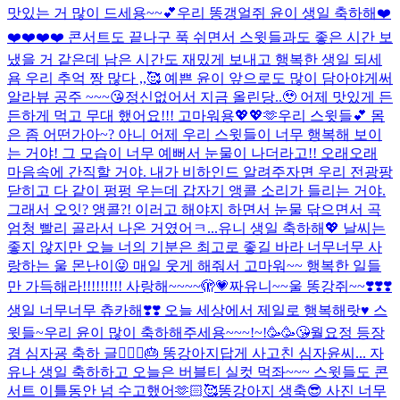
맛있는 거 많이 드세용~~💕
우리 똥갱얼쥐 윤이 생일 축하해❤️
❤️❤️❤️❤️ 콘서트도 끝나구 푹 쉬면서 스윗들과도 좋은 시간 보
냈을 거 같은데 남은 시간도 재밌게 보내고 행복한 생일 되세
욤 우리 추억 짱 많다 ,,🥰 예쁜 윤이 앞으로도 많이 담아야게써
알라뷰 공주 ~~~😘
정신없어서 지금 올린당..🥹 어제 맛있게 든
든하게 먹고 무대 했어요!!! 고마워용💖💖🫶
우리 스윗들💕 몸
은 좀 어떤가아~? 아니 어제 우리 스윗들이 너무 행복해 보이
는 거야! 그 모습이 너무 예뻐서 눈물이 나더라고!! 오래오래
마음속에 간직할 거야. 내가 비하인드 알려주자면 우리 전광팡
닫히고 다 같이 펑펑 우는데 갑자기 앵콜 소리가 들리는 거야.
그래서 오잇? 앵콜?! 이러고 해야지 하면서 눈물 닦으면서 곡
엄청 빨리 골라서 나온 거였어ㅋ...
유니 생일 축하해💖 날씨는
좋지 않지만 오늘 너의 기분은 최고로 좋길 바라 너무너무 사
랑하는 울 몬난이😜 매일 웃게 해줘서 고마워~~ 행복한 일들
만 가득해라!!!!!!!!! 사랑해~~~~🫣💗
짜유니~~울 똥강쥐~~❣️❣️❣️
생일 너무너무 츄카해❣️❣️ 오늘 세상에서 제일로 행복해랏♥️ 스
윗들~우리 윤이 많이 축하해주세용~~~!~!🥳🥳😘
월요정 등장
겸 심자굥 축하 글🧚🏻‍♀️🎂 똥강아지답게 사고친 심자윤씨... 자
유나 생일 축하하고 오늘은 버블티 실컷 먹좌~~~ 스윗들도 콘
서트 이틀동안 넘 수고했어🫶🏻🥰
똥강아지 생축😎 사진 너무