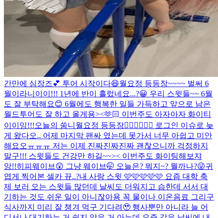
간만에 심장즈💕 투어 시작이다😆
월요정 등등장~~~~ 벌써 6
월이라니이이!!! 1년에 반이 흘렀네요...?😀 우리 스윗들~~ 6월
도 잘 부탁해요😊 6월에도 행복한 일들 가득하고 앞으로 남은
월드투어도 잘 하고 올게용><🫶🏻 이번주도 아자아자 화이티
이이잉!!!
오늘의 쑴니
월요정 등등장🧚🏻‍♀️🧚🏻‍♀️ 로그인 이슈로 늦
게 왔다오.. 어제 마지막 팬싸 였는데 못가서 너무 아쉽고 미안
해요오ㅠㅠㅠ 저는 이제 진짜진짜진짜 괜찮으니까 걱정하지
말구!!! 스윗들도 건강만 하길~~>< 이번주도 화이팅해보쟈
앙!!
히피웨이브😲 그냥 웨이브🤭 오늘은? 뭐지~? 뭘까나?😜
귀
엽게 찍어본 셀카 뀨..?
내 사랑 스윗 🩷🩷🩷🩷🩷 요즘 대학 축
제 보러 오는 스윗들 많던데 날씨도 더워지고 습한데 서서 대
기하는 것도 쉬운 일이 아니잖아용 꼭 물이나 이온음료 그리구
식사까지 미리 잘 챙겨 먹구 기다려🥹 행사뿐만 아니라 늘 어
디서나 대기하는 거 쉽지 않은 거 아는데 요즘 같은 날씨에 내