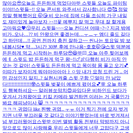
많아요🥹
오늘도 든든하게 먹었다아🫶 스윗들 오늘도 파이팅
이야!!
스윗들~!! 오늘 콘서트 와주셔서 감사합니다 😍🥰 정말
정말 행복했어요 🤭😘 비 오는데 집에 다들 조심히 가구 내일
도 재미있게 놀아보자 ><!!
꽃 예뿌지 잘 먹고 무대 잘 할게용
고마워요💖😙
우리 스윗들~~~오늘 컨디션 어때~?~? 지금 밖에
비가..오나…?? 비 안왔으면 좋겠는데…ㅜㅡㅜ 엠디 줄도 길다
고 하던데…!! 공연 전까지 충전 잘하고~~ 씬나는 토요일 밤 보
내봅시당♥️ 약…3시간 30분 후에 만나용~호호🤭😘
스윗 덕분에
든든하게 먹고 시작하는 하루당🥹😆🫶🏻 오늘 아주 찢어보께
에ㅔ 스윗도 밥 든든하게 먹구 왕~!!🍗🍖
다행히 비가 아직 안
오는 것 같아! 스윗들도 든든하게 먹고 목이랑 몸 풀고 오기💕
이따가 보자
이게 뭐야아아아아ㅏㅇ앙 내가 요청 드린 거 .. 어
떤 감성인지 알지..? 실현시켜줄 스윗 구함 🤍
얼마 안 남았
다!!!!!!!!!!!!!!!!🤓
스윗들 벚꽃이 예쁘게 폈어요💕🌸 오늘 하루
도 행복하셔요~~ 알러뷰쏘망치😍
파입다운 비하인드 보다가
웃겨서 가져왔어요 키킼 카메라 발견하면 이러는 거 국룰인가
봐요 해피냥이사 😸 ㅋㅋㅋㅋㅋㅋㅋㅋㅋㅋㅋㅋㅋㅋㅋㅋㅋㅋ
ㅋㅋㅋ 귀엽다 like 찐빵 귀엽.. ㅜㅠ 이거 찍기 전에 모자 벗겨
지면 너무 부끄러울 것 같다고 이야기했었는데 바로 벗겨져서
넘 부끄러웠어요
스윗🫶 이번 앨범 활동 전부터 막방까지 아니
앞으로도 많이 사랑해줄 우리 스윗들에게 너무 고맙다구 고생