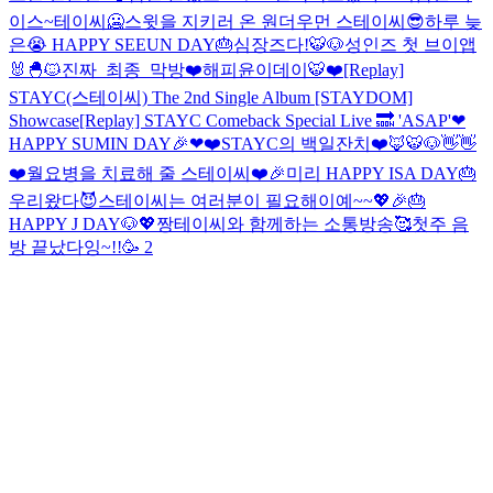
이스~테이씨🥶
스윗을 지키러 온 원더우먼 스테이씨😎
하루 늦
은😭 HAPPY SEEUN DAY🎂
심장즈다!🐯🐶
성인즈 첫 브이앱
🐰🐣🐱
진짜_최종_막방
❤️해피윤이데이🐯❤️
[Replay]
STAYC(스테이씨) The 2nd Single Album [STAYDOM]
Showcase
[Replay] STAYC Comeback Special Live 🔜 'ASAP'
❤
HAPPY SUMIN DAY🎉❤
❤️STAYC의 백일잔치❤️
🦊🐯🐶👋👋
❤️월요병을 치료해 줄 스테이씨❤️
🎉미리 HAPPY ISA DAY🎂
우리왔다😈
스테이씨는 여러분이 필요해이예~~💖
🎉🎂
HAPPY J DAY🐶💖
짱테이씨와 함께하는 소통방송🥰
첫주 음
방 끝났다잉~!!🥳 2