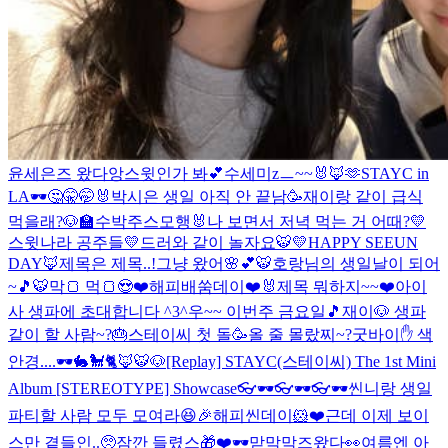
윤세은즈 왔다앙
스윗인가 봐💕
수세미zㅡ~~🐰🦊🫶
STAYC in
LA🕶
🤔🤫🤭🐰
박시은 생일 아직 안 끝남🥳
재이랑 같이 급식
먹을래?🐶🏫
수박주스
모행🐰
나 보면서 저녁 먹는 거 어때?
💛
스윗나라 공주들💛
드러와 같이 놀자요🐯
💛HAPPY SEEUN
DAY🦊
제목은 제목..!
그냥 왔어🌸💕
🐯호랑님의 생일날이 되어
~🎵🐯
막🍞 먹🍞😍❤️
해피배쑴데이❤️🐰
제목 뭐하지~~❤️
아이
사 생파에 초대합니다 ^3^
우~~ 이번주 금요일🎵
재이🐶 생파
같이 할 사람~?🎂
스테이씨 첫 돌🥳
올 줄 몰랐찌~?
굿바이✋ 색
안경....🕶🐇🐩🐈🦊🐯🐶
[Replay] STAYC(스테이씨) The 1st Mini
Album [STEREOTYPE] Showcase
👓🕶👓🕶👓🕶
씬니랑 생일
파티할 사람 모두 모여라😆🎉
해피씬데이🐹❤️근데 이제 보이
스만 곁들인..🥺
잠깐 들렸스🎁❤️
🕶맏막막즈왔다👀
여름엔 아