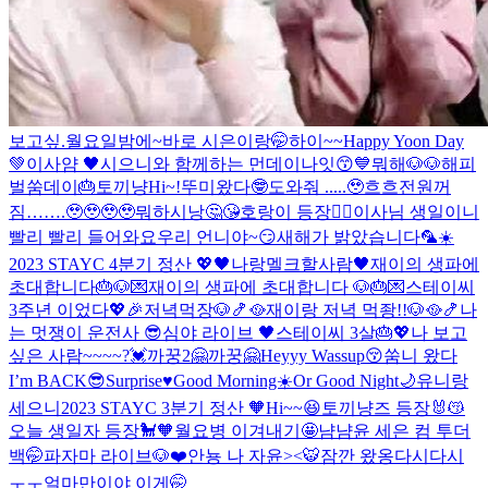
보고싶.
월요일밤에~바로 시은이랑🤭
하이~~
Happy Yoon Day
💚
이사얌 🖤
시으니와 함께하는 먼데이나잇😙💙
뭐해🐶🐶
해피
벌쑴데이🎂
토끼냥
Hi~!
뚜미왔다🤓
도와줘 .....🥹
흐흐
전원꺼
짐…….🥹🥹🥹🥹
뭐하시낭🤔😘
호랑이 등장❤️‍🔥
이사님 생일이니
빨리 빨리 들어와요
우리 언니야~😏
새해가 밝았습니다🦜☀️
2023 STAYC 4분기 정산 💖
🖤나랑멜크할사람🖤
재이의 생파에
초대합니다🎂🐶💌
재이의 생파에 초대합니다 🐶🎂💌
스테이씨
3주년 이었다💖🎉
저녁먹장🐶🍤🥘
재이랑 저녁 먹좡!!🐶🥘🍤
나
는 멋쟁이 운전사 😎
심야 라이브 🖤
스테이씨 3살🎂💖
나 보고
싶은 사람~~~~?💓
까꿍2🤗
까꿍🤗
Heyyy Wassup😚
쑴니 왔다
I’m BACK😎
Surprise♥️
Good Morning☀️Or Good Night🌙
유니랑
세으니
2023 STAYC 3분기 정산 🧡
Hi~~😆
토끼냥즈 등장🐰😽
오늘 생일자 등장🐩🧡
월요병 이겨내기🤩
냠냠
윤 세은 컴 투더
백🤭
파자마 라이브🐶❤️
안뇽 나 자윤><🐯
잠깐 왔옹
다시다시
ㅜㅜ
얼마만이야 이게🤭