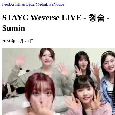
Feed
Artist
Fan Letter
Media
Live
Notice
STAYC Weverse LIVE - 청숨 -
Sumin
2024 年 5 月 20 日