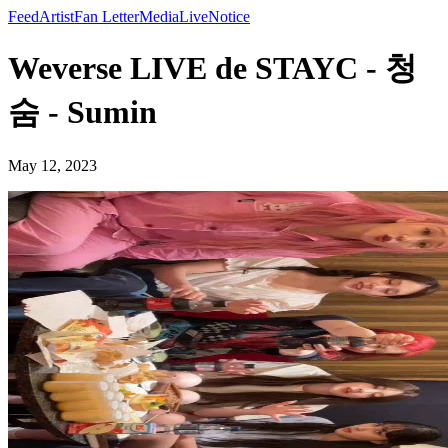
Feed
Artist
Fan Letter
Media
Live
Notice
Weverse LIVE de STAYC - 청
숨 - Sumin
May 12, 2023