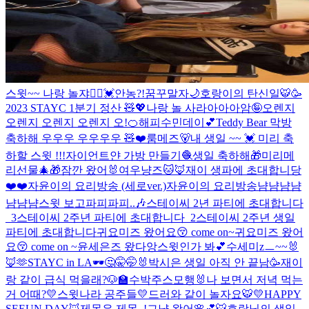
스윗~~ 나랑 놀쟈🙋‍♀️💓
안농?!
꿈꾸말자🌙
호랑이의 탄신일🐯🥳
2023 STAYC 1분기 정산 🧸💖
나랑 놀 사라아아아암🤪
오렌지
오렌지 오렌지 오렌지 오!🍊
해피수민데이💕
Teddy Bear 막방
축하해 우우우 우우우우 🧸❤️
룸메즈🐻
내 생일 ~~ 💓 미리 축
하할 스윗 !!!
자이언트얀 가방 만들기🧶
생일 축하해🎁
미리메
리선물🎄🎁
잠깐 왔어🐰
여우냥즈🐱🦊
재이 생파에 초대합니당
❤️❤️
자윤이의 요리방송 (세로ver.)
자윤이의 요리방송
냠냠냠냠
냠냠냠
스윗 보고파피파피..🎶
스테이씨 2년 파티에 초대합니다
_3
스테이씨 2주년 파티에 초대합니다_2
스테이씨 2주년 생일
파티에 초대합니다
귀요미즈 왔어요😚 come on~
귀요미즈 왔어
요😚 come on ~
윤세은즈 왔다앙
스윗인가 봐💕
수세미zㅡ~~🐰
🦊🫶
STAYC in LA🕶
🤔🤫🤭🐰
박시은 생일 아직 안 끝남🥳
재이
랑 같이 급식 먹을래?🐶🏫
수박주스
모행🐰
나 보면서 저녁 먹는
거 어때?
💛스윗나라 공주들💛
드러와 같이 놀자요🐯
💛HAPPY
SEEUN DAY🦊
제목은 제목..!
그냥 왔어🌸💕
🐯호랑님의 생일