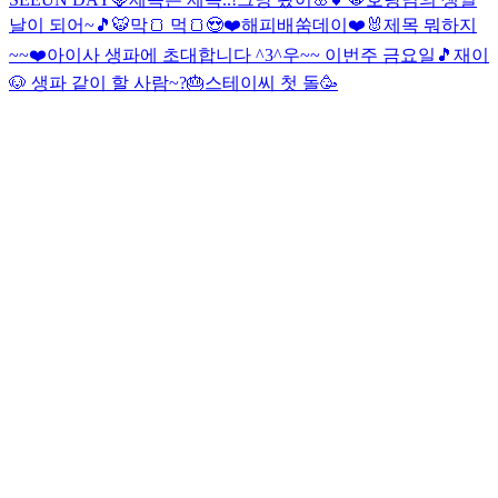
날이 되어~🎵🐯
막🍞 먹🍞😍❤️
해피배쑴데이❤️🐰
제목 뭐하지
~~❤️
아이사 생파에 초대합니다 ^3^
우~~ 이번주 금요일🎵
재이
🐶 생파 같이 할 사람~?🎂
스테이씨 첫 돌🥳