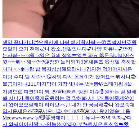
생일 끝나간다🥹
오랜만에 나랑 얘기할사람~~😲😉
짧지만🤍
월
요일이 오기 전에🌙
나 왔소.
생일입니다💕
나얌 자유니💕
안자
는사람~?~?
3월13일은 🐰의 생일🪽
얼른 와요 🤗
돈워너비어
스
윗~~~뭐~~해~~?~?😘
잠깐 놀러와따!!
윤세은즈 😆
생일 축하합
니다 ~.~
❄️
나랑 밥 묵자
심심해
모하시나
김치전 먹어야지
시은
이랑 수다 떨 사람~~😘
하잉 다시 옴
윤이가 왔어요~~
뭐하나🤓
불금이자냐❤️‍🔥🐶
마지막이 가장 빛나는 법⭐️
뿅🐶
스테이씨 4살
기념으로 피크민이 되..
짠🫶
배터리 방전 이슈🥹
원하는 걸 말해
봐 시니가 들어줄게🤭
원하는 걸 말해봐 시니가 들어줄게🩵
이
사 왔어요오
릴레이 라이브><
넌 내가 안 궁금해🤓
나 왔오
숙대
입시
윤세은즈🦊🐯
시으니와 수다방🤣😘
다시 왔어엉
숨니 옴
Meowwwwww 냥😼😻
짱재이ㅣㅣㅣㅣ
유니~~
저녁 먹자🌙
다
시 와써어
이사짱 ~.~
안뇽!
심야라이부🐾
퀸시은 탄신일👑💖