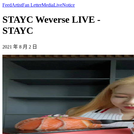
Feed
Artist
Fan Letter
Media
Live
Notice
STAYC Weverse LIVE -
STAYC
2021 年 8 月 2 日