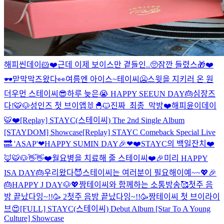
해피씬데이🐹❤️근데 이제 보이스만 곁들인..🥺
잠깐 들렸스🎁❤️
🕶맏막막즈왔다👀
여름엔 아이스~테이씨🥶
스윗을 지키러 온 원
더우먼 스테이씨😎
하루 늦은😭 HAPPY SEEUN DAY🎂
심장즈
다!🐯🐶
성인즈 첫 브이앱🐰🐣🐱
진짜_최종_막방
❤️해피윤이데이
🐯❤️
[Replay] STAYC(스테이씨) The 2nd Single Album
[STAYDOM] Showcase
[Replay] STAYC Comeback Special Live
🔜 'ASAP'
❤HAPPY SUMIN DAY🎉❤
❤️STAYC의 백일잔치❤️
🦊🐯🐶👋👋
❤️월요병을 치료해 줄 스테이씨❤️
🎉미리 HAPPY
ISA DAY🎂
우리왔다😈
스테이씨는 여러분이 필요해이예~~💖
🎉
🎂HAPPY J DAY🐶💖
짱테이씨와 함께하는 소통방송🥰
첫주 음
방 끝났다잉~!!🥳 2
첫주 음방 끝났다잉~!!🥳
짱테이씨 첫 브이라이
브😍
[FULL] STAYC(스테이씨) Debut Album [Star To A Young
Culture] Showcase