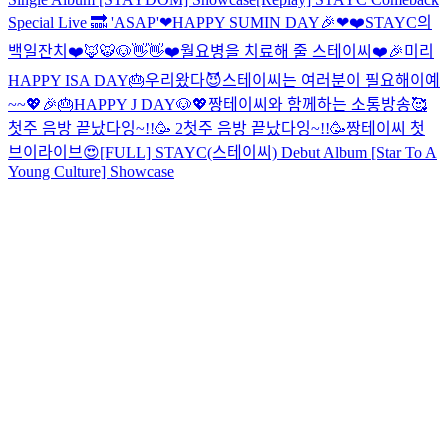
Special Live 🔜 'ASAP'
❤HAPPY SUMIN DAY🎉❤
❤️STAYC의
백일잔치❤️
🦊🐯🐶👋👋
❤️월요병을 치료해 줄 스테이씨❤️
🎉미리
HAPPY ISA DAY🎂
우리왔다😈
스테이씨는 여러분이 필요해이예
~~💖
🎉🎂HAPPY J DAY🐶💖
짱테이씨와 함께하는 소통방송🥰
첫주 음방 끝났다잉~!!🥳 2
첫주 음방 끝났다잉~!!🥳
짱테이씨 첫
브이라이브😍
[FULL] STAYC(스테이씨) Debut Album [Star To A
Young Culture] Showcase