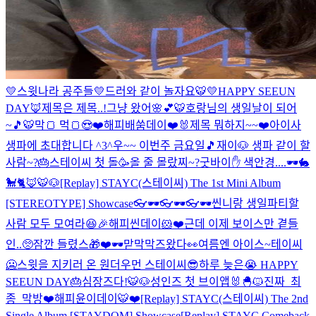
💛스윗나라 공주들💛
드러와 같이 놀자요🐯
💛HAPPY SEEUN
DAY🦊
제목은 제목..!
그냥 왔어🌸💕
🐯호랑님의 생일날이 되어
~🎵🐯
막🍞 먹🍞😍❤️
해피배쑴데이❤️🐰
제목 뭐하지~~❤️
아이사
생파에 초대합니다 ^3^
우~~ 이번주 금요일🎵
재이🐶 생파 같이 할
사람~?🎂
스테이씨 첫 돌🥳
올 줄 몰랐찌~?
굿바이✋ 색안경....🕶🐇
🐩🐈🦊🐯🐶
[Replay] STAYC(스테이씨) The 1st Mini Album
[STEREOTYPE] Showcase
👓🕶👓🕶👓🕶
씬니랑 생일파티할
사람 모두 모여라😆🎉
해피씬데이🐹❤️근데 이제 보이스만 곁들
인..🥺
잠깐 들렸스🎁❤️
🕶맏막막즈왔다👀
여름엔 아이스~테이씨
🥶
스윗을 지키러 온 원더우먼 스테이씨😎
하루 늦은😭 HAPPY
SEEUN DAY🎂
심장즈다!🐯🐶
성인즈 첫 브이앱🐰🐣🐱
진짜_최
종_막방
❤️해피윤이데이🐯❤️
[Replay] STAYC(스테이씨) The 2nd
Single Album [STAYDOM] Showcase
[Replay] STAYC Comeback