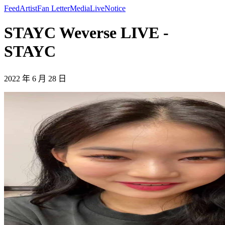
Feed
Artist
Fan Letter
Media
Live
Notice
STAYC Weverse LIVE -
STAYC
2022 年 6 月 28 日