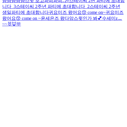
냠냠
냠냠냠
스윗 보고파피파피..🎶
스테이씨 2년 파티에 초대합
니다_3
스테이씨 2주년 파티에 초대합니다_2
스테이씨 2주년
생일파티에 초대합니다
귀요미즈 왔어요😚 come on~
귀요미즈
왔어요😚 come on ~
윤세은즈 왔다앙
스윗인가 봐💕
수세미zㅡ
~~🐰🦊🫶