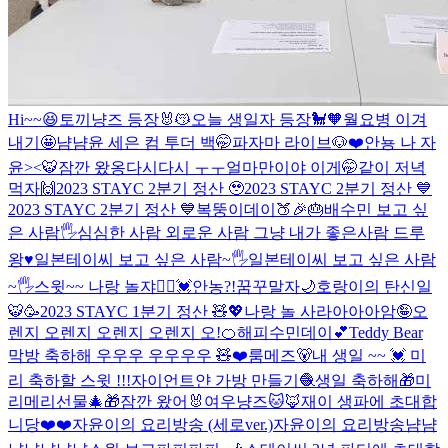
Hi~~😆
토끼냥즈 등장🐰😽
오늘 생일자 등장🐩🧡
월요병 이겨
내기🤩
냠냠
윤 세은 컴 투더 백🤭
파자마 라이브🐶❤️
안뇽 나 자
윤><🐯
잠깐 왔옹
다시다시 ㅜㅜ
얼마만이야 이게🤭
같이 저녁
먹자🙌
2023 STAYC 2분기 정산 🥹
2023 STAYC 2분기 정산 💙
2023 STAYC 2분기 정산 💙
복뚱이데이🍑🎉🎂
배수민 보고 싶
은 사람🖐
심심한 사람 외로운 사람 그냥 내가 좋은사람 드루
왕♥️
일본테이씨 보고 싶은 사람~🖐
일본테이씨 보고 싶은 사람
~🖐
스윗~~ 나랑 놀쟈🙋‍♀️💓
안농?!
꿈꾸말자🌙
호랑이의 탄신일
🐯🥳
2023 STAYC 1분기 정산 🧸💖
나랑 놀 사라아아아암🤪
오
렌지 오렌지 오렌지 오렌지 오!🍊
해피수민데이💕
Teddy Bear
막방 축하해 우우우 우우우우 🧸❤️
룸메즈🐻
내 생일 ~~ 💓 미
리 축하할 스윗 !!!
자이언트얀 가방 만들기🧶
생일 축하해🎁
미
리메리선물🎄🎁
잠깐 왔어🐰
여우냥즈🐱🦊
재이 생파에 초대합
니당❤️❤️
자윤이의 요리방송 (세로ver.)
자윤이의 요리방송
냠냠