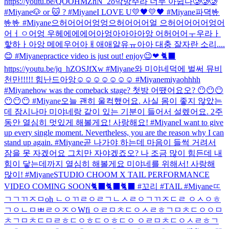
https://youtu.be/QOOHMZhN_2o
막방주라 너무 아쉽다🥲🥲🥲
#Miyane
🐶 or 🐱 ? #Miyane
I LOVE U💛🖤💛🖤 #Miyane
파뎍
🤟
🤟🤟 #Miyane
으허어어어엉엉으허어어어얼 으허어어어어엉어
어ㅓㅇ어엉 우헤에에에어아엉아아아아앙 어허어어ㅜ우라ㅏ
핳하ㅏ아앙 메에우어아ㅐ애애알유ㅠ아아 대충 잘자란 소리....
😊 #Miyane
practice video is just out! enjoy😉❤ 🐈‍⬛
https://youtu.be/jq_hZOSJfXw #Miyane
와 미야네덕에 벌써 뮤비
천만!!!!! 힘난드아앙☺☺☺☺☺☺☺ #Miyane
miyaohhhh
#Miyane
how was the comeback stage? 첫방 어땠어요오? 😶😶😶
😶😶😶 #Miyane
오늘 괜히 울컥했어요. 사실 몸이 좋지 않았는
데 잠시나마 미야네랑 같이 있는 기분이 들어서 설렜어요. 2주
동안 열심히 멋있게 해볼게요! 사랑해요! #Miyane
I want to give
up every single moment. Nevertheless, you are the reason why I can
stand up again. #Miyane
곧 나가야 하는데 마음이 들썩 거려서
잠을 못 자겠어요 그치만 자야겠죠오? 나 조금 많이 힘든데 내
힘이 닿는데까지 열심히 해볼게요 미야네를 위해서! 사랑해
많이! #Miyane
STUDIO CHOOM X TAIL PERFORMANCE
VIDEO COMING SOON🐈‍⬛🐈‍⬛🐈‍⬛ #꼬리 #TAIL #Miyane
ㄸ
ㄱㄱㄲㅈㅁoh ㄴㅇㄲㄹㅇㄹㄱㄴㅅㄹㅇㄱㄲㅈㄷㄹ ㅇㅅㅇㅎ
ㄱㅇㄴㅁㅃㄹㅇㅈㅇWfi ㅇㄹㅁㅊㄷㅇㅅㄹㅎㄱㅁㅊㄷㅇㅇㅁ
ㅊㄱㅁㅊㄷㅁㄹㅎㄷㅇㅎㄷㅇㅎㄷㅇ ㅇㄹㅁㅊㄷㅇㅅㄹㅎㄱ