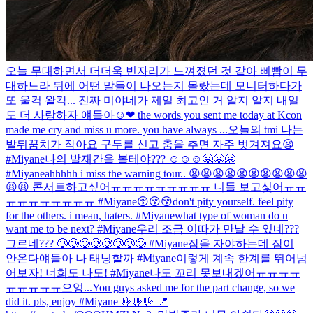
오늘 무대하면서 더더욱 빈자리가 느껴졌던 것 같아 삐빰이 무
대하느라 뒤에 어떤 말들이 나오는지 몰랐는데 모니터하다가
또 울컥 왈칵... 진짜 미야네가 제일 최고인 거 알지 알지 내일
도 더 사랑하자 얘들아☺❤ the words you sent me today at Kcon
made me cry and miss u more. you have always ...
오늘의 tmi 나는
발뒤꿈치가 작아요 구두를 신고 춤을 추면 자주 벗겨져요😫
#Miyane
나의 발재간을 볼테야??? ☺☺☺🤗🤗🤗
#Miyane
ahhhhh i miss the warning tour.. 😫😫😫😫😫😫😫😫😫😫
😫😫 콘서트하고싶어ㅠㅠㅠㅠㅠㅠㅠㅠㅠ 니들 보고싳어ㅠㅠ
ㅠㅠㅠㅠㅠㅠㅠㅠ #Miyane
😚😚😚
don't pity yourself. feel pity
for the others. i mean, haters. #Miyane
what type of woman do u
want me to be next? #Miyane
우리 조금 이따가 만날 수 있네???
그르네??? 🥲🥲🥲🥲🥲🥲🥲🥲 #Miyane
잠을 자야하는데 잠이
안온다
얘들아 나 태닝할까 #Miyane
이렇게 계속 한계를 뛰어넘
어보자! 너희도 나도! #Miyane
나도 꼬리 못보내겠어ㅠㅠㅠㅠ
ㅠㅠㅠㅠㅠ으엉...
You guys asked me for the part change, so we
did it. pls, enjoy #Miyane 🤟🤟🤟 📍