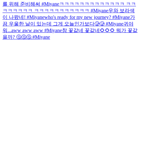
를 위해 준비해써 #Miyane
ㅋㅋㅋㅋㅋㅋㅋㅋㅋㅋㅋㅋㅋ ㅋㅋ
ㅋㅋㅋㅋㅋㅋ ㅋㅋㅋㅋㅋㅋㅋㅋㅋㅋㅋ #Miyane
우와 보라색
이 나왔네! #Miyane
who's ready for my new journey? #Miyane
가
끔 우울한 날이 있는데 그게 오늘인가보다🥲🥲 #Miyane
귀야
워...
aww aww aww #Miyane
참 꽃같네 꽃같네🌻🌻🌻 뭐가 꽃같
을까? 🤔🤔🤔 #Miyane