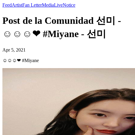
Feed
Artist
Fan Letter
Media
Live
Notice
Post de la Comunidad 선미 -
☺☺☺❤ #Miyane - 선미
Apr 5, 2021
☺☺☺❤ #Miyane