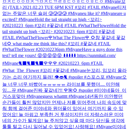
ㅁㅊㄷㅇㅇㅁㅊㄱㅁㅊㄷㄲㄹㅎㄷㅇㅎㄷㅇㅎㄷㅇ #Miyane
꼬
리 (TAIL) 2021.02.23 TUE 6PM KST #꼬리 #TAIL #Miyane
티저
없는 주말은 너무 슬퍼 🥲🥲🥲🥲 #Miyane
u like it? #Miyane
are u
excited? #Miyane
Hold the tail straight up high <꼬리>
#20210223_6pm #꼬리 #꽃같네 #TAIL #WhatTheFlower
Hold the
tail straight up high <꼬리> #20210223_6pm #꼬리 #꽃같네
#TAIL #WhatTheFlower
🌹What The Flower🌹 🌻참 꽃같네 꽃같
네🌻 what made me think like this? #꼬리 #꽃같네 #TAIL
#WhatTheFlower #202102236pm #Miyane
Have u guys done this
test? tell me yours! 😝😝😝😝😝 ⬇️⬇️⬇️⬇️⬇️ https://sunmitail.com/
#Miyane
🐈‍⬛🐈‍⬛🐈‍⬛🌹🌹🌹 #20210223_6pm #TAIL
#What_The_Flower #꼬리 #꽃같네 #Miyane
눈꼬리, 입꼬리 올라
가는 소리 여기까지 들려! 👁️👄🐈 #spoiler #스포스포 #Miyane
오
늘 너무 너무 바빴어ㅠㅠㅠㅠㅠ 라이브를 못했더.... 미안해
잉....뀨 #Miyane
진짜 꽃같네?!! 🌹🌺🌻 #spoiler #미야네들아_이
거스포맞아 #Miyane
guess whattttt #Miyane
14년동안 미안했던
순간들이 훨씬 많았지만 언제나 저를 믿어주며 나의 속도에 맞
춰 함께 걸어준 미야네와 원더풀이 있어서 여기까지 올 수 있
었어요! 늘 아쉽고 부족한 거 투성이지만 더 자랑스러운 미야
네의 가수가 될게요! 늘 주저앉고 싶을 때 마다 당신들 생각에
툴툴 털고 다시 일어날 수 있었어요! 사랑해요! #Miyane
미야네