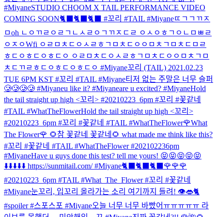
#Miyane
STUDIO CHOOM X TAIL PERFORMANCE VIDEO
COMING SOON🐈‍⬛🐈‍⬛🐈‍⬛ #꼬리 #TAIL #Miyane
ㄸㄱㄱㄲㅈ
ㅁoh ㄴㅇㄲㄹㅇㄹㄱㄴㅅㄹㅇㄱㄲㅈㄷㄹ ㅇㅅㅇㅎㄱㅇㄴㅁㅃㄹ
ㅇㅈㅇWfi ㅇㄹㅁㅊㄷㅇㅅㄹㅎㄱㅁㅊㄷㅇㅇㅁㅊㄱㅁㅊㄷㅁㄹ
ㅎㄷㅇㅎㄷㅇㅎㄷㅇ ㅇㄹㅁㅊㄷㅇㅅㄹㅎㄱㅁㅊㄷㅇㅇㅁㅊㄱㅁ
ㅊㄷㄲㄹㅎㄷㅇㅎㄷㅇㅎㄷㅇ #Miyane
꼬리 (TAIL) 2021.02.23
TUE 6PM KST #꼬리 #TAIL #Miyane
티저 없는 주말은 너무 슬퍼
🥲🥲🥲🥲 #Miyane
u like it? #Miyane
are u excited? #Miyane
Hold
the tail straight up high <꼬리> #20210223_6pm #꼬리 #꽃같네
#TAIL #WhatTheFlower
Hold the tail straight up high <꼬리>
#20210223_6pm #꼬리 #꽃같네 #TAIL #WhatTheFlower
🌹What
The Flower🌹 🌻참 꽃같네 꽃같네🌻 what made me think like this?
#꼬리 #꽃같네 #TAIL #WhatTheFlower #202102236pm
#Miyane
Have u guys done this test? tell me yours! 😝😝😝😝😝
⬇️⬇️⬇️⬇️⬇️ https://sunmitail.com/ #Miyane
🐈‍⬛🐈‍⬛🐈‍⬛🌹🌹🌹
#20210223_6pm #TAIL #What_The_Flower #꼬리 #꽃같네
#Miyane
눈꼬리, 입꼬리 올라가는 소리 여기까지 들려! 👁️👄🐈
#spoiler #스포스포 #Miyane
오늘 너무 너무 바빴어ㅠㅠㅠㅠㅠ 라