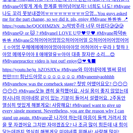
#Miyane
이렇게 계속 한계를 뛰어넘어보자! 너희도 나도! #Miyane
나도 꼬리 못보내겠어ㅠㅠㅠㅠㅠㅠㅠㅠㅠ으엉...
You guys asked
me for the part change, so we did it. pls, enjoy #Miyane 🤟🤟🤟 📍
https://youtu.be/QOOHMZhN_2o
막방주라 너무 아쉽다🥲🥲🥲
#Miyane
🐶 or 🐱 ? #Miyane
I LOVE U💛🖤💛🖤 #Miyane
파뎍
🤟
🤟🤟 #Miyane
으허어어어엉엉으허어어어얼 으허어어어어엉어어
ㅓㅇ어엉 우헤에에에어아엉아아아아앙 어허어어ㅜ우라ㅏ핳하ㅏ
아앙 메에우어아ㅐ애애알유ㅠ아아 대충 잘자란 소리....😊
#Miyane
practice video is just out! enjoy😉❤ 🐈‍⬛
https://youtu.be/jq_hZOSJfXw #Miyane
와 미야네덕에 벌써 뮤비
천만!!!!! 힘난드아앙☺☺☺☺☺☺☺ #Miyane
miyaohhhh
#Miyane
how was the comeback stage? 첫방 어땠어요오? 😶😶😶
😶😶😶 #Miyane
오늘 괜히 울컥했어요. 사실 몸이 좋지 않았는데
잠시나마 미야네랑 같이 있는 기분이 들어서 설렜어요. 2주동안
열심히 멋있게 해볼게요! 사랑해요! #Miyane
I want to give up
every single moment. Nevertheless, you are the reason why I can
stand up again. #Miyane
곧 나가야 하는데 마음이 들썩 거려서 잠
을 못 자겠어요 그치만 자야겠죠오? 나 조금 많이 힘든데 내 힘이
닿는데까지 열심히 해볼게요 미야네를 위해서! 사랑해 많이!