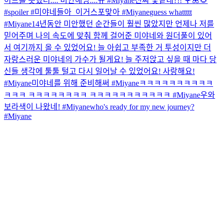
이브를 못했더.... 미안해잉....뀨 #Miyane
진짜 꽃같네?!! 🌹🌺🌻
#spoiler #미야네들아_이거스포맞아 #Miyane
guess whattttt
#Miyane
14년동안 미안했던 순간들이 훨씬 많았지만 언제나 저를
믿어주며 나의 속도에 맞춰 함께 걸어준 미야네와 원더풀이 있어
서 여기까지 올 수 있었어요! 늘 아쉽고 부족한 거 투성이지만 더
자랑스러운 미야네의 가수가 될게요! 늘 주저앉고 싶을 때 마다 당
신들 생각에 툴툴 털고 다시 일어날 수 있었어요! 사랑해요!
#Miyane
미야네를 위해 준비해써 #Miyane
ㅋㅋㅋㅋㅋㅋㅋㅋㅋㅋ
ㅋㅋㅋ ㅋㅋㅋㅋㅋㅋㅋㅋ ㅋㅋㅋㅋㅋㅋㅋㅋㅋㅋㅋ #Miyane
우와
보라색이 나왔네! #Miyane
who's ready for my new journey?
#Miyane