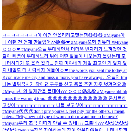
ㅋㅋㅋㅋㅋㅋㅋㅋ아 이건 안올리려고했는뎅😋😋😋 #Miyane
아
니 이런 건 언제 만들었어??😂😂❤ #Miyane
으헝 힘듀더 #Miyane
☺☺☺❤ #Miyane
오늘 무대하면서 더더욱 빈자리가 느껴졌던 것
같아 삐빰이 무대하느라 뒤에 어떤 말들이 나오는지 몰랐는데 모
니터하다가 또 울컥 왈칵... 진짜 미야네가 제일 최고인 거 알지 알
지 내일도 더 사랑하자 얘들아☺❤ the words you sent me today at
Kcon made me cry and miss u more. you have always ...
오늘의 tmi
나는 발뒤꿈치가 작아요 구두를 신고 춤을 추면 자주 벗겨져요😫
#Miyane
나의 발재간을 볼테야??? ☺☺☺🤗🤗🤗 #Miyane
ahhhhh
i miss the warning tour.. 😫😫😫😫😫😫😫😫😫😫😫😫 콘서트하
고싶어ㅠㅠㅠㅠㅠㅠㅠㅠㅠ 니들 보고싳어ㅠㅠㅠㅠㅠㅠㅠㅠㅠㅠ
#Miyane
😚😚😚
don't pity yourself. feel pity for the others. i mean,
haters. #Miyane
what type of woman do u want me to be next?
#Miyane
우리 조금 이따가 만날 수 있네??? 그르네??? 🥲🥲🥲🥲🥲
🥲🥲🥲 #Miyane
잠을 자야하는데 잠이 안온다
얘들아 나 태닝할까