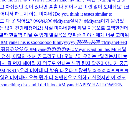
회되고 아쉬웠던 것이 있다면 훌훌 다 털어내고 미련 없이 보내줘요! (코
 어디서 하는지 아는 미야네?
Do you think it tastes similar to
 못 먹어요? 🤔🤔🤔🤔 #Miyane
실시간 #Miyane
이거 올렸었
는 많이 건강해졌어요! 사실 미야네한테 제일 처음으로 고백한건데
한발짝 한발짝 디딜 수 있게 발걸음을 맞춰준 미야네에게 너무 고마워
Miyane
This is soooooooo funnyyyyyy 🤣🤣🤣🤣🤣 #Miyane
Feed
요💛💛💛💛 #Miyane
😚😚😚😚🤟 #Miyane
caption this Mnet 달
, 청하, 이달의 소녀 츄 그리고 나! 오늘부터 우리는 #달리는사이 ❤
아서 뭘 먼저 해야될 지 엄두도 안나는 느낌 뭔지 알죠
미야네가 궁금
:30PM (KST) 우리 미야네 나 방송 나온다!!! 많관부☺☺☺☺
ㅋㅋㅋㅋ
워요 미야네🤟 오늘 뭔가 더 찐텐션으로 임하고 싶었지만 이 정도
 something else and I did it too. #Miyane
HAPPY HALLOWEEN