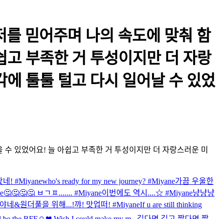
저를 믿어주며 나의 속도에 맞춰 함
쉽고 부족한 거 투성이지만 더 자랑
각에 툴툴 털고 다시 일어날 수 있었
 수 있었어요! 늘 아쉽고 부족한 거 투성이지만 더 자랑스러운 미
! #Miyane
who's ready for my new journey? #Miyane
가끔 우울한
e
🤔🤔🤔🤔 ㅂㄱㅍ....... #Miyane
이번에도 역시....☆ #Miyane
냥냥냥
야네&원더풀을 위해...!
꺄! 맛업떠! #Miyane
If u are still thinking
will be the BFF☺❤ Wish I could make my m...
길다면 길고 짧다면 짧