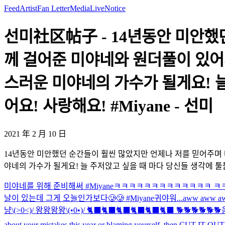
Feed
Artist
Fan Letter
Media
Live
Notice
선미社区帖子 - 14년동안 미안했
께 걸어준 미야네와 원더풀이 있어서
스러운 미야네의 가수가 될게요! 늘
어요! 사랑해요! #Miyane - 선미
2021 年 2 月 10 日
14년동안 미안했던 순간들이 훨씬 많았지만 언제나 저를 믿어주며 
야네의 가수가 될게요! 늘 주저앉고 싶을 때 마다 당신들 생각에 툴툴 
미야네를 위해 준비해써 #Miyane
ㅋㅋㅋㅋㅋㅋㅋㅋㅋㅋㅋㅋㅋ ㅋㅋㅋ
날이 있는데 그게 오늘인가보다🥲🥲 #Miyane
귀야워...
aww aww a
냥\(>0<)/ 왕왕왕왕\(•0•)/ 🐈‍⬛🐈‍⬛🐈‍⬛🐈‍⬛🐈‍⬛🐈‍⬛ 🐕🐕🐕🐕🐕🐕
about your mistakes this year or blaming yourself, then CUT IT OUT!