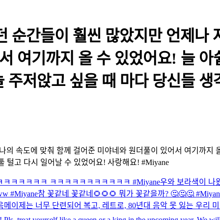
던 순간들이 훨씬 많았지만 언제나 
 여기까지 올 수 있었어요! 늘 아
 주저앉고 싶을 때 마다 당신들 생
나의 속도에 맞춰 함께 걸어준 미야네와 원더풀이 있어서 여기까지 올
털고 다시 일어날 수 있었어요! 사랑해요! #Miyane
ㅋㅋㅋㅋㅋ ㅋㅋㅋㅋㅋㅋㅋㅋㅋㅋㅋ #Miyane
우와 보라색이 나왔네
ww #Miyane
참 꽃같네 꽃같네🌻🌻🌻 뭐가 꽃같을까? 🤔🤔🤔 #Miyan
음메
이제는 너무 단련되어 복고, 레트로, 80년대 음악 못 잃는 우리 미
 Pls, treat yourself like a queen or a king in the upcoming year. We 