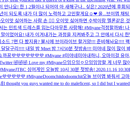
안나요! 한 1,2월이나 되어야 아 새해구나.. 싶은? 2020년에 후
년이 되도록 내가 더 많이 노력하고 고민할게요☺❤ 올...
브이앱 채팅
e
오이맛 싫어하는 사람 손 🙋‍♀️ 오이맛 싫어하면 수박이랑 멜론같은 것도 다
에서는 민트색 드레스를 입는다
아무튼 사랑해! #Miyane
걱정할까봐! 나
있는 말이었어요! 내가 이겨내가는 과정을 지켜봐주고 그 안에서 다시 
드 7편 다 봤지용? 불시에 브이라이브 할거양!!! 준비해놔요!!!! 꽥 #
달달구리!!!! 내일 밤 Mnet 밤 7시50분 첫방송!!! 미야네 많이 많이 봐줘
 까꿍💜💜💜💜💜💜💜 #Miyane #미야네미아내
하니, 오마이걸 유아
n Twitter 🤣🤣🤣 Love my #Miyane
으잉으잉ㅇ으잉잉앙
할 게 너무 많
Miyane
JTBC 싱어게인 오늘밤 10시 30분 첫방송! 2020.11.16 10
e
💜💜💜💜💜 #Miyane
Doomchitdodoomchit
오늘 브이앱 봐줘서 고마
야네
I thought you guys wanted me to do maleficent, so I did but I wanted