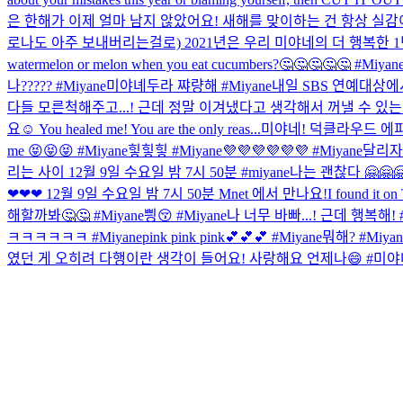
은 한해가 이제 얼마 남지 않았어요! 새해를 맞이하는 건 항상 실감이 
로나도 아주 보내버리는걸로) 2021년은 우리 미야네의 더 행복한 1
watermelon or melon when you eat cucumbers?🤔🤔🤔🤔🤔 #Miyan
나????? #Miyane
미야녜두라 쨔량해 #Miyane
내일 SBS 연예대상
다들 모른척해주고...! 근데 정말 이겨냈다고 생각해서 꺼낼 수 
요☺ You healed me! You are the only reas...
미야네! 덕클라우드 에피소
me 😝😝😝 #Miyane
힣힣힣 #Miyane
💜💜💜💜💜💜 #Miyane
달리자 
리는 사이 12월 9일 수요일 밤 7시 50분 #miyane
나는 괜찮다 🤗🤗🤗
❤❤❤ 12월 9일 수요일 밤 7시 50분 Mnet 에서 만나요!
I found it o
해할까봐🤔🤔 #Miyane
삉😚 #Miyane
나 너무 바빠...! 근데 행복해! #
ㅋㅋㅋㅋㅋㅋ #Miyane
pink pink pink💕💕💕 #Miyane
뭐해? #Miyan
였던 게 오히려 다행이란 생각이 들어요! 사랑해요 언제나😄 #미