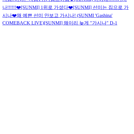
나!!!!!!❤️
[SUNMI] 1위로 가셨다❤️
[SUNMI] 선미는 집으로 가
시나❤️
왜 예쁜 선미 안보고 가시나! (SUNMI 'Gashina'
COMEBACK LIVE)
[SUNMI] 왜이리 늦게 "가시나" D-1