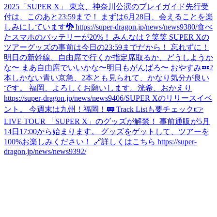
2025「SUPER X」 東京、神奈川公演のプレイガイド先行受
付は、このあと23:59まで！ まずは6月28日、会えることを楽
しみにしています🐉 https://super-dragon.jp/news/news9380/
食べ
た
スマホのバッテリーが20%！ みんなは？笑笑 SUPER Xの
ツアーグッズの事前は今日の23:59までだから！ 忘れずに！
明日の新幹線、自由席で行くか指定席取るか、どうしようか
な〜 まあ自由席でいいかな〜
明日もがんばろ〜 おやすみ💤
2
本しかない青い京急、2本とも見られて、かなり気分が良い
です。 福岡、よろしくお願いします。
洸希、おかえり
https://super-dragon.jp/news/news9406/
SUPER Xのリリースイベ
ント。 今週末は九州！福岡！🚃 Track Listも要チェック👉
LIVE TOUR 「SUPER X」のグッズが解禁！ 事前通販が5月
14日17:00から始まります。 グッズをゲットして、ツアーを
100%お楽しみください！ 🔗詳しくはこちら https://super-
dragon.jp/news/news9392/