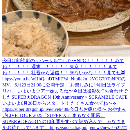
今日は朗読劇のリハーサルでした〜
NPC！！！！！！ みて
ね！！！！！ 週末！！！！！！ 東京！！！！！！ きて
ね！！！！！ 壮吾から返信！！ 来ないかな！！！
見てね👾
https://youtu.be/wHhQenDTMiE?si=NmiIa2n_2VGG79Tu
NPCの
MV、6月23日21:00に公開予定。 お楽しみに✨
明日はライブ
リハ。 いよいよツアー始まるね〜
今日は撮影&打ち合わせで
した
SUPER★DRAGON 10th Anniversary × SCRAMBLE CAFE
いよいよ6月20日からスタート！ たくさん食べてね〜🍛
https://super-dragon.jp/live/live9488/
今日もお疲れ様〜 おやすみ
🌙
LIVE TOUR 2025「SUPER X」 まもなく開幕。
SUPER★DRAGONの10年間をすべて詰め込んで、みなさま
をお待ちしています。 https://super-dragon.jp/news/news9525/
エ