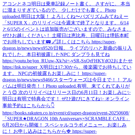
アコンとネコ
明日は乗車記録ノート書く。 さすがに。 本当
に溜まりすぎているので。 少しだけでも書く。
Photo
uploaded.
明日は大阪！ よろしくね〜
バズリズムみてねえー
「SUPER X」のリリイベは今週末で終了となります。 6/14
と6/15のイベントは追加販売がございますので、みなさま、
ぜひお越しください！ 土曜日は恵比寿、日曜日は堺筋本町
でお待ちしています🚃 🔗詳しくはこちら https://super-
dragon.jp/news/news9520/
日報。 ライブのリハと新曲の振り入
れでした。
本日初披露したNPC ダンプラも見てね
https://youtu.be/jon_RUuw-Xk?si=-ySR-SxQrFHKYdO2
おまたせ
https://lnk.to/super_X
明日は17:30から、後楽園でお待ちしてい
ます。 NPCの初披露もお楽しみに！ https://super-
dragon.jp/news/news9466/
スターウォーズは今日まで！！ アル
バムは明日発売！！
Photo uploaded.
有明、来てくれてありが
とう😉 次のリリイベはリリース日の6月11日！お楽しみに✨
明日は有明で特典会です！ ぜひ遊びにきてね✨ オンライン
事前予約はこちらから👇
https://books.rakuten.co.jp/event/cd/super-dragon/event-20250608/
「SUPER★DRAGON 10th Anniversary×SCRAMBLE CAFE」
6月20日から開催！ スペシャルコラボメニュー、お楽しみ
に！ お申し込みはこちらから🍓 https://super-