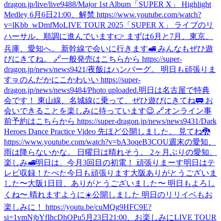
dragon.jp/live/live9488/
Major 1st Album「SUPER X」 Highlight
Medley 6月6日21:00、解禁 https://www.youtube.com/watch?
v=lKbb_wDmfMo
LIVE TOUR 2025「SUPER X」 ライブのリ
ハーサル、順調に進んでいます👉 まずは6月と7月、東京、
兵庫、愛知へ。 新幹線で会いに行きます🚅 みんなもぜひ遊
びにきてね。 🔗一般発売はこちらから https://super-
dragon.jp/news/news9421/
夜飯はハンバーグ。 明日も頑張りま
す🤜
のんだ
かにこかわいい https://super-
dragon.jp/news/news9484/
Photo uploaded.
明日は名古屋で特典
会です！ 東山線、名城線に乗って、ぜひ遊びにきてね🚃 お
会いできることを楽しみに待っています😉 🔗オンライン事
前予約はこちらから https://super-dragon.jp/news/news9431/
Dark
Heroes Dance Practice Video 先ほど公開しました。 見てね🐉
https://www.youtube.com/watch?v=bA3oqeB3COU
週末の愛知、
雨は降らないかな。 日曜日は晴れそう。 2ヶ月ぶりの愛知、
楽しみ🚅
明日は、今月3回目の初電！ 頑張りまーす
明日はテ
レビ収録！
たべた
今日も頑張ります
大阪ありがとうございま
した〜
大阪1日目、ありがとうございました〜 明日もよろし
くね〜 晴れますように☀️
公開しました 明日のリリイベもお
楽しみに！ https://youtu.be/cuMQg9HFC9E?
si=1vmNjbYfIhcDhOPu
5月23日21:00、お楽しみに
LIVE TOUR