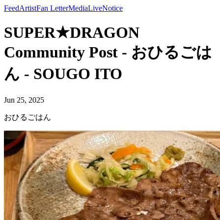
Feed
Artist
Fan Letter
Media
Live
Notice
SUPER★DRAGON
Community Post - おひるごは
ん - SOUGO ITO
Jun 25, 2025
おひるごはん