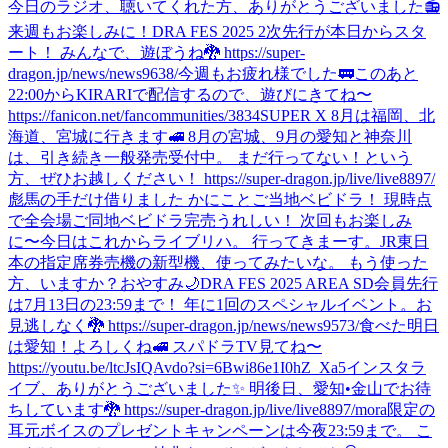
今日のラジオ、聴いてくれた方、ありがとうございました📻
来週もお楽しみに！
DRA FES 2025 2次先行が本日からスタ
ート！ みんなで、遊ぼうね🐉 https://super-
dragon.jp/news/news9638/
今週もお疲れ様でした🚃
このあと
22:00からKIRARIで配信するので、遊びにきてね〜
https://fanicon.net/fancommunities/3834
SUPER X 8月は福岡、北
海道、宮城に行きます🚅 8月の宮城、9月の愛知と神奈川
は、引き続き一般発売受付中。 まだ行ってない！という
方、ぜひお越しください！ https://super-dragon.jp/live/live8897/
彪馬の手だけ借りました かにことご当地ベビドラ！ 現時点
で全会場ご同地ベビドラ完売うれしい！ 次回もお楽しみ
に〜
今日はこれからライブリハ。 行ってきまーす。
JR東日
本の指定席券売機の新型機、使ってみたいな。 もう使った
方、いますか？
おやすみ🌙
DRA FES 2025 AREA SD会員先行
は7月13日の23:59まで！ 年に1回のスペシャルイベント。お
見逃しなく🐉 https://super-dragon.jp/news/news9573/
食べた
明日
は愛知！よろしくね🚅 スパドラTV見てね〜
https://youtu.be/ltcJsIQAvdo?si=6Bwi86e1I0hZ_Xa5
インスタラ
イブ、ありがとうございました✨ 明後日、愛知•金山でお待
ちしています🐉 https://super-dragon.jp/live/live8897/
mora限定の
耳元ボイスのプレゼントキャンペーンは今夜23:59まで。 こ