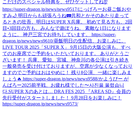
こだけのスペシャル特典を、ぜひゲットしてね👂
https://super-dragon.jp/news/news9517/
にっげろー
お昼ご飯
おや
すみ🌙 明日からも頑張ろうね🚃
共和とかそのあたり走って
るときの壮吾。
明日はSUPER X兵庫。 初めて見る方も、2回
目•3回目の方も、みんなで遊ぼうね。 素敵な1日になります
ように。 神戸三宮でお待ちしています。 https://super-
dragon.jp/news/news9610/
昼飯
明日の生配信、お楽しみに。
LIVE TOUR 2025「SUPER X」 9月15日の大阪公演も、すべ
てのお座席でご予約をいただいております。 ありがとうご
ざいます！ 兵庫、愛知、宮城、神奈川の各公演は引き続き
一般発売を受け付けておりますが、空席が少なくなっており
ますのでご予約はおはやめに！ 残り8公演、一緒に楽しみま
しょう🔥 https://super-dragon.jp/news/news9588/
かようびー が
んばろー
2025前半戦、お疲れ様でした〜
사진을 올렸습니
다.
SUPER Xのあとは… DRA FES 2025 『AREA SD』会員の
先行受付がスタートしました！ 9月28日をお楽しみに！
https://super-dragon.jp/news/news9573/