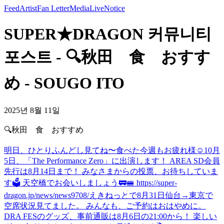
Feed
Artist
Fan Letter
Media
Live
Notice
SUPER★DRAGON 커뮤니티
포스트 - 🔍秋田 食 おすす
め - SOUGO ITO
2025년 8월 11일
🔍秋田 食 おすすめ
明日、ひとりふんどし見てね〜
食べた
今週もお疲れ様☺️
10月
5日、「The Performance Zero」に出演します！ AREA SD会員
先行は8月14日まで！ みなさまからの投票、お待ちしていま
す🗳️ 天空橋でお会いしましょう🚃🚝 https://super-
dragon.jp/news/news9708/
えきねっとで8月31日仙台→東京で
空席状況見てました。 みんなも、ご予約はおはやめに。
DRA FESのグッズ、事前通販は8月6日の21:00から！ 楽しい