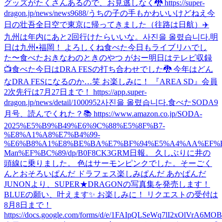
グッズがたくさんあるので、お見逃しなく🐉 https://super-
dragon.jp/news/news9688/
うちの子の手もかわいいけどねえ
今
日の壮吾
全日空で東京に帰ってきました（往路は日航）✈️
九州は年内にあと2回行けたらいいな。
사진을 올렸습니다.
明
日は九州•福岡！ よろしくね
食べた
今日もライブリハでし
た〜
食べた
おきなわのときのやつ がおー
明日はテレビ収録
📺
食べた
今日はDRA FESの打ち合わせでした🐉 今年はどん
なDRA FESになるのか…笑 お楽しみに！ 『AREA SD』会員
2次先行は7月27日まで！ https://app.super-
dragon.jp/news/detail/1000952
사진을 올렸습니다.
食べた
SODA9
月号、読んでくれた？📚 https://www.amazon.co.jp/SODA-
2025%E5%B9%B49%E6%9C%88%E5%8F%B7-
%E8%A1%A8%E7%B4%99-
%E6%B8%A1%E8%BE%BA%E7%BF%94%E5%A4%AA%EF%B
Man%EF%BC%89/dp/B0F8CK3GRM
日報。 久しぶりに井の
頭線に乗りました。 色はサーモンピンクでした。
そーごく
んとおそろいぱんだ ドラフェス楽しみぱんだ あかぱんだ
JUNONより、SUPER★DRAGONの写真集を発売します！
BLUEの願い、叶えます✨ お楽しみに！ リクエストの受付は
8月8日まで！
https://docs.google.com/forms/d/e/1FAIpQLSeWq7lI2xOlVrA6M