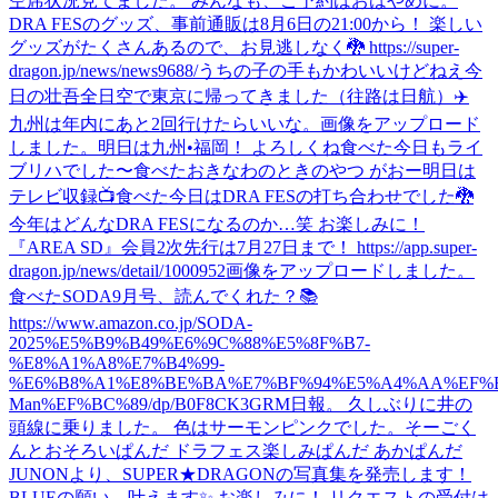
空席状況見てました。 みんなも、ご予約はおはやめに。
DRA FESのグッズ、事前通販は8月6日の21:00から！ 楽しい
グッズがたくさんあるので、お見逃しなく🐉 https://super-
dragon.jp/news/news9688/
うちの子の手もかわいいけどねえ
今
日の壮吾
全日空で東京に帰ってきました（往路は日航）✈️
九州は年内にあと2回行けたらいいな。
画像をアップロード
しました。
明日は九州•福岡！ よろしくね
食べた
今日もライ
ブリハでした〜
食べた
おきなわのときのやつ がおー
明日は
テレビ収録📺
食べた
今日はDRA FESの打ち合わせでした🐉
今年はどんなDRA FESになるのか…笑 お楽しみに！
『AREA SD』会員2次先行は7月27日まで！ https://app.super-
dragon.jp/news/detail/1000952
画像をアップロードしました。
食べた
SODA9月号、読んでくれた？📚
https://www.amazon.co.jp/SODA-
2025%E5%B9%B49%E6%9C%88%E5%8F%B7-
%E8%A1%A8%E7%B4%99-
%E6%B8%A1%E8%BE%BA%E7%BF%94%E5%A4%AA%EF%B
Man%EF%BC%89/dp/B0F8CK3GRM
日報。 久しぶりに井の
頭線に乗りました。 色はサーモンピンクでした。
そーごく
んとおそろいぱんだ ドラフェス楽しみぱんだ あかぱんだ
JUNONより、SUPER★DRAGONの写真集を発売します！
BLUEの願い、叶えます✨ お楽しみに！ リクエストの受付は