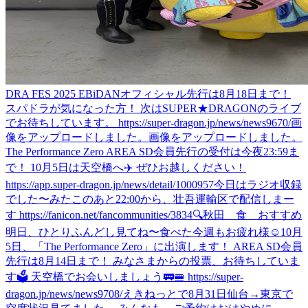
DRA FES 2025 EBiDANオフィシャル先行は8月18日まで！
スパドラが気になった方！ 次はSUPER★DRAGONのライブ
でお待ちしています。 https://super-dragon.jp/news/news9670/
画
像をアップロードしました。
画像をアップロードしました。
The Performance Zero AREA SD会員先行の受付は今夜23:59ま
で！ 10月5日は天空橋へ✈️ ぜひお越しください！
https://app.super-dragon.jp/news/detail/1000957
今日はラジオ収録
でした〜
みた
このあと22:00から、壮吾運輸区で配信しまー
す https://fanicon.net/fancommunities/3834
🔍秋田 食 おすすめ
明日、ひとりふんどし見てね〜
食べた
今週もお疲れ様☺️
10月
5日、「The Performance Zero」に出演します！ AREA SD会員
先行は8月14日まで！ みなさまからの投票、お待ちしていま
す🗳️ 天空橋でお会いしましょう🚃🚝 https://super-
dragon.jp/news/news9708/
えきねっとで8月31日仙台→東京で