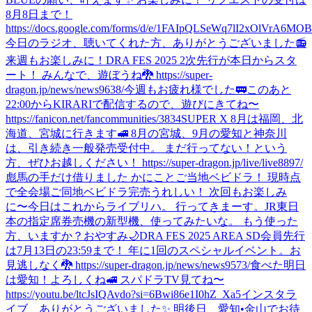
8月8日まで！
https://docs.google.com/forms/d/e/1FAIpQLSeWq7lI2xOlVrA6M
今日のラジオ、聴いてくれた方、ありがとうございました📻
来週もお楽しみに！
DRA FES 2025 2次先行が本日からスタ
ート！ みんなで、遊ぼうね🐉 https://super-
dragon.jp/news/news9638/
今週もお疲れ様でした🚃
このあと
22:00からKIRARIで配信するので、遊びにきてね〜
https://fanicon.net/fancommunities/3834
SUPER X 8月は福岡、北
海道、宮城に行きます🚅 8月の宮城、9月の愛知と神奈川
は、引き続き一般発売受付中。 まだ行ってない！という
方、ぜひお越しください！ https://super-dragon.jp/live/live8897/
彪馬の手だけ借りました かにことご当地ベビドラ！ 現時点
で全会場ご同地ベビドラ完売うれしい！ 次回もお楽しみ
に〜
今日はこれからライブリハ。 行ってきまーす。
JR東日
本の指定席券売機の新型機、使ってみたいな。 もう使った
方、いますか？
おやすみ🌙
DRA FES 2025 AREA SD会員先行
は7月13日の23:59まで！ 年に1回のスペシャルイベント。お
見逃しなく🐉 https://super-dragon.jp/news/news9573/
食べた
明日
は愛知！よろしくね🚅 スパドラTV見てね〜
https://youtu.be/ltcJsIQAvdo?si=6Bwi86e1I0hZ_Xa5
インスタラ
イブ、ありがとうございました✨ 明後日、愛知•金山でお待