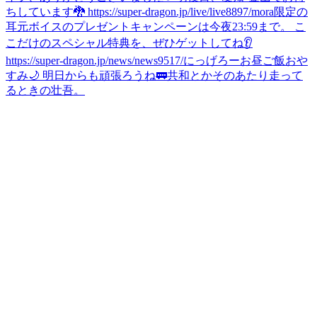
ちしています🐉 https://super-dragon.jp/live/live8897/
mora限定の
耳元ボイスのプレゼントキャンペーンは今夜23:59まで。 こ
こだけのスペシャル特典を、ぜひゲットしてね👂
https://super-dragon.jp/news/news9517/
にっげろー
お昼ご飯
おや
すみ🌙 明日からも頑張ろうね🚃
共和とかそのあたり走って
るときの壮吾。