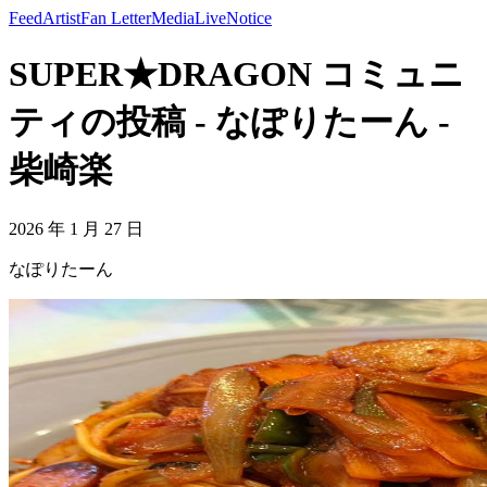
Feed
Artist
Fan Letter
Media
Live
Notice
SUPER★DRAGON コミュニ
ティの投稿 - なぽりたーん -
柴崎楽
2026 年 1 月 27 日
なぽりたーん