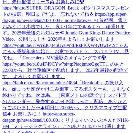
日、先行配信リリース📀 お楽しみに🐉
https://lnk.to/SUPER_DRAGON_Break_off
クリスマスプレゼン
トの抽選、明日までだよ。 忘れないでね🐧 https://app.super-
dragon.jp/news/detail/1001003?_normalbrowse_=1
首都圏、雪？
おみくじは小吉でした。 良い1年にできるよう、頑張りま
す。
2025年最後のお知らせ📢 Jungle Gym Kings Dance Practice
Video、公開しました 2026年もよろしくお願いします！
https://youtu.be/7JWcoJQ34uU?si=pdJRsFKXW4vUwlV2
にゃん
にゃん
昼飯
年末年始も、お家でスパドラ。 スパドラTV、見
てね。 「Concealer」MV撮影のメイキングです🐉
https://youtu.be/p18u4F49CYw?si=tpPiaqitmreQgqTT
このあと
22:00から、壮吾運輸区で配信します。 2025年最後の配信で
す。 よろしくお願いします。
https://fanicon.net/fancommunities/3834
「Break off」の振り入
れ、始まった
蛇がかけこみ乗車してるポスターも、まもなく
終わりですね。次は馬。 （東京メトロの話です）
スパドラ
のカレンダー、発売するよ📅 お楽しみに。
配信、ありがと
うございました〜🎄
明日は20:00から、クリスマスイブ生配
信🎄 お楽しみに！ https://app.super-
dragon.jp/news/detail/1001001
くりすますいぶいぶさんた
NHK-
FM「ミュージックライン」 このあと21:45から出演します