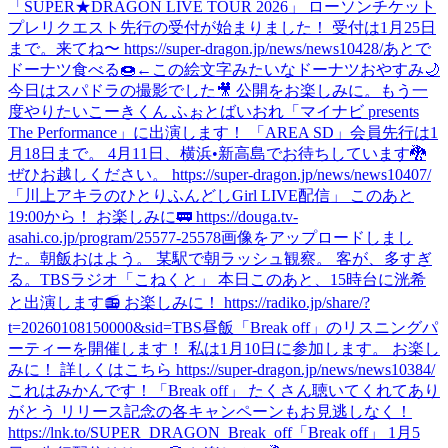
「SUPER★DRAGON LIVE TOUR 2026」 ローソンチケット
プレリクエスト先行の受付が始まりました！ 受付は1月25日
まで。来てね〜 https://super-dragon.jp/news/news10428/
あとで
ドーナツ食べる🍩←この絵文字みたいなドーナツ
おやすみ🌙
今日はスパドラの撮影でした🎥 公開をお楽しみに。
もう一
度やりたいこーきくん ふぉとばいおれ
「マイナビ presents
The Performance」に出演します！ 「AREA SD」会員先行は1
月18日まで。 4月11日、横浜•新高島でお待ちしています🐉
ぜひお越しください。 https://super-dragon.jp/news/news10407/
「川上アキラのひとりふんどしGirl LIVE配信」 このあと
19:00から！ お楽しみに🚃 https://douga.tv-
asahi.co.jp/program/25577-25578
画像をアップロードしまし
た。
朝飯
おはよう。 某駅で朝ラッシュ観察。 客が、多すぎ
る。
TBSラジオ「こねくと」 本日このあと、15時台に洸希
と出演します📻 お楽しみに！ https://radiko.jp/share/?
t=20260108150000&sid=TBS
昼飯
「Break off」のリスニングパ
ーティーを開催します！ 私は1月10日に参加します。 お楽し
みに！ 詳しくはこちら https://super-dragon.jp/news/news10384/
これはみかんです！
「Break off」 たくさん聴いてくれてあり
がとう リリース記念の各キャンペーンもお見逃しなく！
https://lnk.to/SUPER_DRAGON_Break_off
「Break off」 1月5