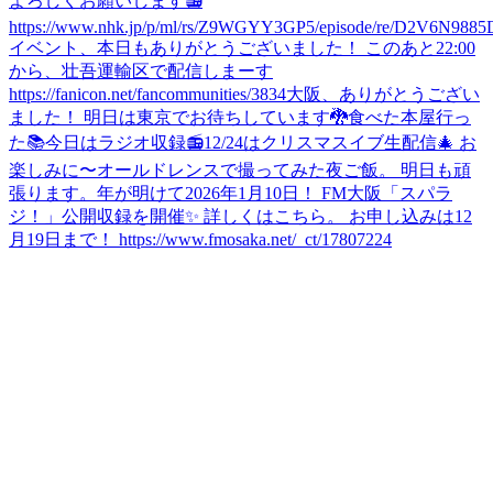
よろしくお願いします📻
https://www.nhk.jp/p/ml/rs/Z9WGYY3GP5/episode/re/D2V6N9885
イベント、本日もありがとうございました！ このあと22:00
から、壮吾運輸区で配信しまーす
https://fanicon.net/fancommunities/3834
大阪、ありがとうござい
ました！ 明日は東京でお待ちしています🐉
食べた
本屋行っ
た📚
今日はラジオ収録📻
12/24はクリスマスイブ生配信🎄 お
楽しみに〜
オールドレンスで撮ってみた
夜ご飯。 明日も頑
張ります。
年が明けて2026年1月10日！ FM大阪「スパラ
ジ！」公開収録を開催✨ 詳しくはこちら。 お申し込みは12
月19日まで！ https://www.fmosaka.net/_ct/17807224