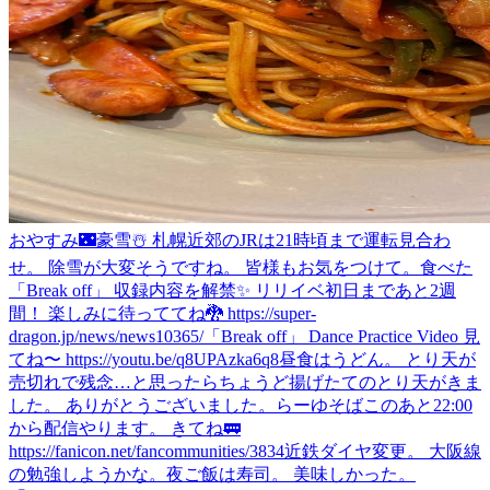
おやすみ🌃
豪雪☃️ 札幌近郊のJRは21時頃まで運転見合わ
せ。 除雪が大変そうですね。 皆様もお気をつけて。
食べた
「Break off」 収録内容を解禁✨ リリイベ初日まであと2週
間！ 楽しみに待っててね🐉 https://super-
dragon.jp/news/news10365/
「Break off」 Dance Practice Video 見
てね〜 https://youtu.be/q8UPAzka6q8
昼食はうどん。 とり天が
売切れで残念…と思ったらちょうど揚げたてのとり天がきま
した。 ありがとうございました。
らーゆそば
このあと22:00
から配信やります。 きてね🚃
https://fanicon.net/fancommunities/3834
近鉄ダイヤ変更。 大阪線
の勉強しようかな。
夜ご飯は寿司。 美味しかった。