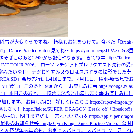
。 除雪が大変そうですね。 皆様もお気をつけて。
食べた
「Bre
ff」 Dance Practice Video 見てね〜 https://youtu.be/q8UPAzka6q8
ゆそば
このあと22:00から配信やります。 きてね🚃 https://fanicon.net/
 LIVE TOUR 2026」 ローソンチケットプレリクエスト先行の受付が
字みたいなドーナツ
おやすみ🌙
今日はスパドラの撮影でした🎥
す！ 「AREA SD」会員先行は1月18日まで。 4月11日、横浜•新高島でお
このあと19:00から！ お楽しみに🚃 https://douga.tv-asahi.co.
日このあと、15時台に洸希と出演します📻 お楽しみに！ https://radiko.
しみに！ 詳しくはこちら https://super-dragon.jp/news
s://lnk.to/SUPER_DRAGON_Break_off
「Break 
までだよ。 忘れないでね🐧 https://app.super-dragon.jp/news/
年最後のお知らせ📢 Jungle Gym Kings Dance Practice 
ゃん
昼飯
年末年始も、お家でスパドラ。 スパドラTV、見てね。 「