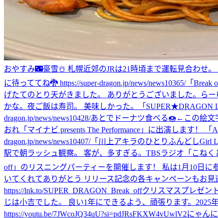
おやすみ🌃
豪雪☃️ 札幌近郊のJRは21時頃まで運転見合わせ
に待っててね🐉 https://super-dragon.jp/news/news10365/
「Break o
げたてのとり天がきました。 ありがとうございました。
らー
かな。
夜ご飯は寿司。 美味しかった。
「SUPER★DRAGON
dragon.jp/news/news10428/
あとでドーナツ食べる🍩←この絵文
おれ
「マイナビ presents The Performance」に出演しま
dragon.jp/news/news10407/
「川上アキラのひとりふんどしGirl LIVE配信」 
駅で朝ラッシュ観察。 客が、多すぎる。
TBSラジオ「こねくと」 本
off」のリスニングパーティーを開催します！ 私は1月10日に参加します。 お楽
いてくれてありがとう リリース記念の各キャンペーンもお見逃しなく！ http
https://lnk.to/SUPER_DRAGON_Break_off
クリスマスプレゼントの抽選、明日
じは小吉でした。 良い1年にできるよう、頑張ります。
2025
https://youtu.be/7JWcoJQ34uU?si=pdJRsFKXW4vUwlV2
にゃんに