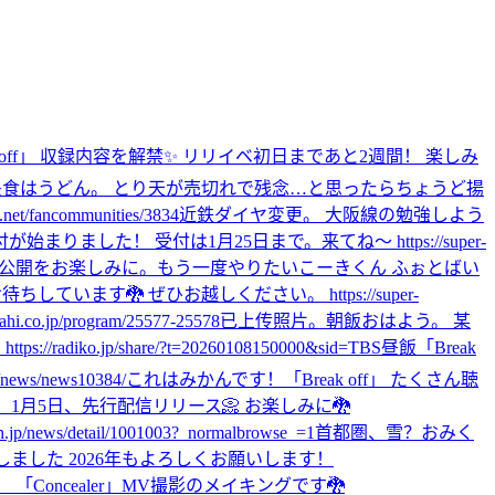
ak off」 収録内容を解禁✨ リリイベ初日まであと2週間！ 楽しみ
昼食はうどん。 とり天が売切れで残念…と思ったらちょうど揚
fancommunities/3834
近鉄ダイヤ変更。 大阪線の勉強しよう
始まりました！ 受付は1月25日まで。来てね〜 https://super-
 公開をお楽しみに。
もう一度やりたいこーきくん ふぉとばい
待ちしています🐉 ぜひお越しください。 https://super-
jp/program/25577-25578
已上传照片。
朝飯
おはよう。 某
jp/share/?t=20260108150000&sid=TBS
昼飯
「Break
/news10384/
これはみかんです！
「Break off」 たくさん聴
off」 1月5日、先行配信リリース📀 お楽しみに🐉
detail/1001003?_normalbrowse_=1
首都圏、雪？
おみく
Video、公開しました 2026年もよろしくお願いします！
Concealer」MV撮影のメイキングです🐉