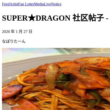
Feed
Artist
Fan Letter
Media
Live
Notice
SUPER★DRAGON 社区帖子 - 
2026 年 1 月 27 日
なぽりたーん