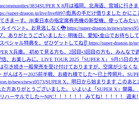
mmunities/3834
SUPER X 8月は福岡、北海道、宮城に行
agon.jp/live/live8897/
彪馬の手だけ借りました かにこ
ってきまーす。
JR東日本の指定席券売機の新型機、使ってみたい
見逃しなく🐉 https://super-dragon.jp/news/news957
りがとうございました✨ 明後日、愛知•金山でお待ちしています🐉 https://s
ぜひゲットしてね👂 https://super-dragon.jp/news/
PER X兵庫。 初めて見る方も、2回目•3回目の方も、みんな
配信、お楽しみに。
LIVE TOUR 2025「SUPER X」 
は引き続き一般発売を受け付けておりますが、空席が少なくな
ー がんばろー
2025前半戦、お疲れ様でした〜
已上传照片。
SUP
p/news/news9573/
SUPER X、明日から始まります このあと
た方ありがとうございました。 いよいよ「SUPER X」開幕
リハーサルでした〜
NPC！！！！！！ みてね！！！！！ 週末