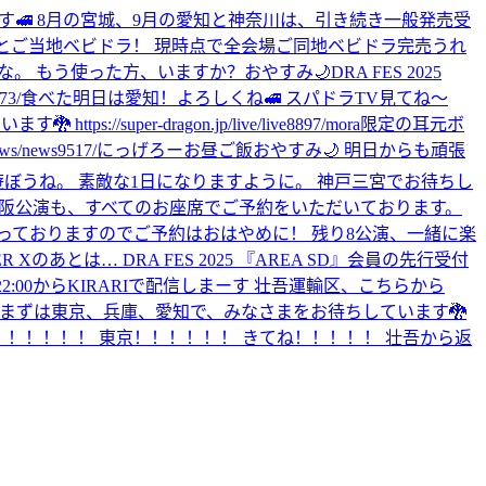
きます🚅 8月の宮城、9月の愛知と神奈川は、引き続き一般発売受
とご当地ベビドラ！ 現時点で全会場ご同地ベビドラ完売うれ
な。 もう使った方、いますか？
おやすみ🌙
DRA FES 2025
3/
食べた
明日は愛知！よろしくね🚅 スパドラTV見てね〜
uper-dragon.jp/live/live8897/
mora限定の耳元ボ
news9517/
にっげろー
お昼ご飯
おやすみ🌙 明日からも頑張
で遊ぼうね。 素敵な1日になりますように。 神戸三宮でお待ちし
9月15日の大阪公演も、すべてのお座席でご予約をいただいております。
っておりますのでご予約はおはやめに！ 残り8公演、一緒に楽
ER Xのあとは… DRA FES 2025 『AREA SD』会員の先行受付
22:00からKIRARIで配信しまーす 壮吾運輸区、こちらから
。 まずは東京、兵庫、愛知で、みなさまをお待ちしています🐉
！！！！！！ 東京！！！！！！ きてね！！！！！ 壮吾から返