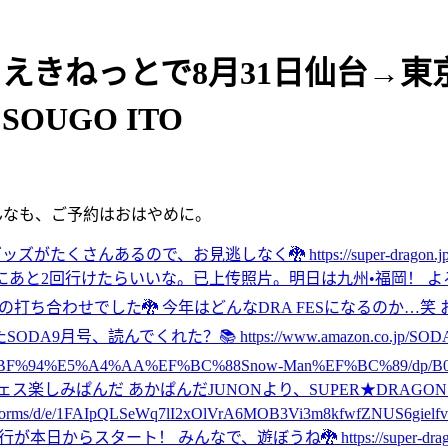
子 - えきねっとで8月31日仙台
OUGO ITO
んなも、ご予約はおはやめに。
んあるので、お見逃しなく🐉 https://super-dragon.jp/new
にあと2回行けたらいいな。
已上传照片。
明日は九州•福岡！ 
ESの打ち合わせでした🐉 今年はどんなDRA FESになるのか…笑 
た
SODA9月号、読んでくれた？📚 https://www.amazon.co.jp/SO
F%94%E5%A4%AA%EF%BC%88Snow-Man%EF%BC%89/dp/B
ェス楽しみぱんだ あかぱんだ
JUNONより、SUPER★DRA
d/e/1FAIpQLSeWq7lI2xOlVrA6MOB3Vi3m8kfwfZNUS6gielfv0
先行が本日からスタート！ みんなで、遊ぼうね🐉 https://super-dragon.j