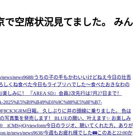
→東京で空席状況見てました。 みん
s/news9688/
うちの子の手もかわいいけどねえ
今日の壮吾
よろしくね
食べた
今日もライブリハでした〜
食べた
おきなわの
お楽しみに！ 『AREA SD』会員2次先行は7月27日まで！
DA-2025%E5%B9%B49%E6%9C%88%E5%8F%B7-
0F8CK3GRM
日報。 久しぶりに井の頭線に乗りました。 色は
GONの写真集を発売します！ BLUEの願い、叶えます✨ お楽しみ
__iCMSyjQ/viewform
今日のラジオ、聴いてくれた方、ありが
p/news/news9638/
今週もお疲れ様でした🚃
このあと22:00か