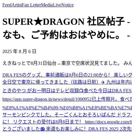
Feed
Artist
Fan Letter
Media
Live
Notice
SUPER★DRAGON 社区帖
なも、ご予約はおはやめに。 - S
2025 年 8 月 6 日
えきねっとで8月31日仙台→東京で空席状況見てました。 み
DRA FESのグッズ、事前通販は8月6日の21:00から！ 楽しいグッズがたくさ
全日空で東京に帰ってきました（往路は日航）✈️ 九州は年内
ときのやつ がおー
明日はテレビ収録📺
食べた
今日はDRA F
https://app.super-dragon.jp/news/detail/1000952
已上传照片。
食べ
%E8%A1%A8%E7%B4%99-%E6%B8%A1%E8%BE%BA%E7%B
サーモンピンクでした。
そーごくんとおそろいぱんだ ドラフ
に！ リクエストの受付は8月8日まで！ https://docs.google.com/forms/
とうございました📻 来週もお楽しみに！
DRA FES 2025 2次