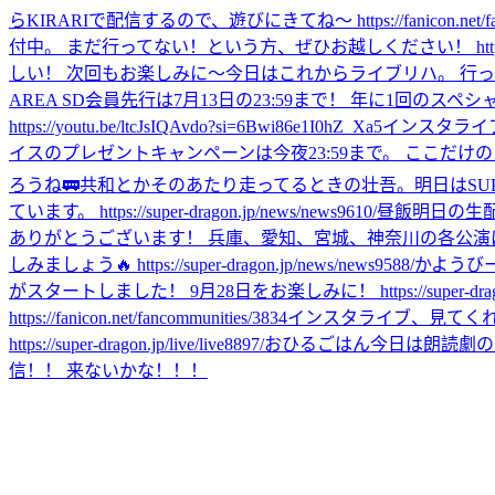
らKIRARIで配信するので、遊びにきてね〜 https://fanicon.net/fanco
付中。 まだ行ってない！という方、ぜひお越しください！ https://super-dr
しい！ 次回もお楽しみに〜
今日はこれからライブリハ。 行
AREA SD会員先行は7月13日の23:59まで！ 年に1回のスペシャルイベント。お
https://youtu.be/ltcJsIQAvdo?si=6Bwi86e1I0hZ_Xa5
インスタライブ、あ
イスのプレゼントキャンペーンは今夜23:59まで。 ここだけのスペシャル特典を、
ろうね🚃
共和とかそのあたり走ってるときの壮吾。
明日はSU
ています。 https://super-dragon.jp/news/news9610/
昼飯
明日の生
ありがとうございます！ 兵庫、愛知、宮城、神奈川の各公演
しみましょう🔥 https://super-dragon.jp/news/news9588/
かようび
がスタートしました！ 9月28日をお楽しみに！ https://super-dragon.j
https://fanicon.net/fancommunities/3834
インスタライブ、見てくれ
https://super-dragon.jp/live/live8897/
おひるごはん
今日は朗読劇の
信！！ 来ないかな！！！