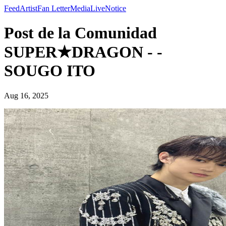
Feed
Artist
Fan Letter
Media
Live
Notice
Post de la Comunidad
SUPER★DRAGON - -
SOUGO ITO
Aug 16, 2025