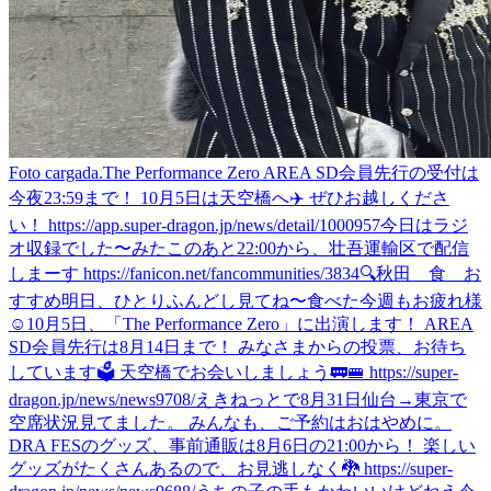
Foto cargada.
The Performance Zero AREA SD会員先行の受付は
今夜23:59まで！ 10月5日は天空橋へ✈️ ぜひお越しくださ
い！ https://app.super-dragon.jp/news/detail/1000957
今日はラジ
オ収録でした〜
みた
このあと22:00から、壮吾運輸区で配信
しまーす https://fanicon.net/fancommunities/3834
🔍秋田 食 お
すすめ
明日、ひとりふんどし見てね〜
食べた
今週もお疲れ様
☺️
10月5日、「The Performance Zero」に出演します！ AREA
SD会員先行は8月14日まで！ みなさまからの投票、お待ち
しています🗳️ 天空橋でお会いしましょう🚃🚝 https://super-
dragon.jp/news/news9708/
えきねっとで8月31日仙台→東京で
空席状況見てました。 みんなも、ご予約はおはやめに。
DRA FESのグッズ、事前通販は8月6日の21:00から！ 楽しい
グッズがたくさんあるので、お見逃しなく🐉 https://super-