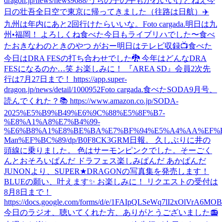
dragon.jp/news/news9688/
うちの子の手もかわいいけどねえ
今
日の壮吾
全日空で東京に帰ってきました（往路は日航）✈️
九州は年内にあと2回行けたらいいな。
Foto cargada.
明日は九
州•福岡！ よろしくね
食べた
今日もライブリハでした〜
食べ
た
おきなわのときのやつ がおー
明日はテレビ収録📺
食べた
今日はDRA FESの打ち合わせでした🐉 今年はどんなDRA
FESになるのか…笑 お楽しみに！ 『AREA SD』会員2次先
行は7月27日まで！ https://app.super-
dragon.jp/news/detail/1000952
Foto cargada.
食べた
SODA9月号、
読んでくれた？📚 https://www.amazon.co.jp/SODA-
2025%E5%B9%B49%E6%9C%88%E5%8F%B7-
%E8%A1%A8%E7%B4%99-
%E6%B8%A1%E8%BE%BA%E7%BF%94%E5%A4%AA%EF%B
Man%EF%BC%89/dp/B0F8CK3GRM
日報。 久しぶりに井の
頭線に乗りました。 色はサーモンピンクでした。
そーごく
んとおそろいぱんだ ドラフェス楽しみぱんだ あかぱんだ
JUNONより、SUPER★DRAGONの写真集を発売します！
BLUEの願い、叶えます✨ お楽しみに！ リクエストの受付は
8月8日まで！
https://docs.google.com/forms/d/e/1FAIpQLSeWq7lI2xOlVrA6M
今日のラジオ、聴いてくれた方、ありがとうございました📻