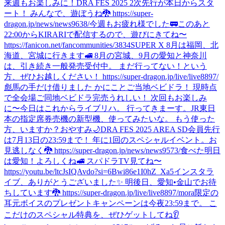
来週もお楽しみに！
DRA FES 2025 2次先行が本日からスタ
ート！ みんなで、遊ぼうね🐉 https://super-
dragon.jp/news/news9638/
今週もお疲れ様でした🚃
このあと
22:00からKIRARIで配信するので、遊びにきてね〜
https://fanicon.net/fancommunities/3834
SUPER X 8月は福岡、北
海道、宮城に行きます🚅 8月の宮城、9月の愛知と神奈川
は、引き続き一般発売受付中。 まだ行ってない！という
方、ぜひお越しください！ https://super-dragon.jp/live/live8897/
彪馬の手だけ借りました かにことご当地ベビドラ！ 現時点
で全会場ご同地ベビドラ完売うれしい！ 次回もお楽しみ
に〜
今日はこれからライブリハ。 行ってきまーす。
JR東日
本の指定席券売機の新型機、使ってみたいな。 もう使った
方、いますか？
おやすみ🌙
DRA FES 2025 AREA SD会員先行
は7月13日の23:59まで！ 年に1回のスペシャルイベント。お
見逃しなく🐉 https://super-dragon.jp/news/news9573/
食べた
明日
は愛知！よろしくね🚅 スパドラTV見てね〜
https://youtu.be/ltcJsIQAvdo?si=6Bwi86e1I0hZ_Xa5
インスタラ
イブ、ありがとうございました✨ 明後日、愛知•金山でお待
ちしています🐉 https://super-dragon.jp/live/live8897/
mora限定の
耳元ボイスのプレゼントキャンペーンは今夜23:59まで。 こ
こだけのスペシャル特典を、ぜひゲットしてね👂