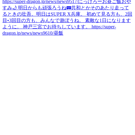
https://super-dragon.jp/news/news9517/
にっげろー
お昼ご飯
おや
すみ🌙 明日からも頑張ろうね🚃
共和とかそのあたり走って
るときの壮吾。
明日はSUPER X兵庫。 初めて見る方も、2回
目•3回目の方も、みんなで遊ぼうね。 素敵な1日になります
ように。 神戸三宮でお待ちしています。 https://super-
dragon.jp/news/news9610/
昼飯