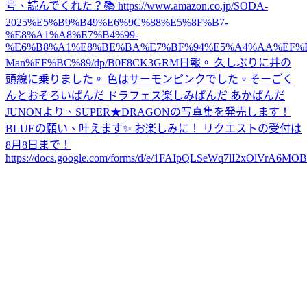
号、読んでくれた？📚 https://www.amazon.co.jp/SODA-
2025%E5%B9%B49%E6%9C%88%E5%8F%B7-
%E8%A1%A8%E7%B4%99-
%E6%B8%A1%E8%BE%BA%E7%BF%94%E5%A4%AA%EF%B
Man%EF%BC%89/dp/B0F8CK3GRM
日報。 久しぶりに井の
頭線に乗りました。 色はサーモンピンクでした。
そーごく
んとおそろいぱんだ ドラフェス楽しみぱんだ あかぱんだ
JUNONより、SUPER★DRAGONの写真集を発売します！
BLUEの願い、叶えます✨ お楽しみに！ リクエストの受付は
8月8日まで！
https://docs.google.com/forms/d/e/1FAIpQLSeWq7lI2xOlVrA6M