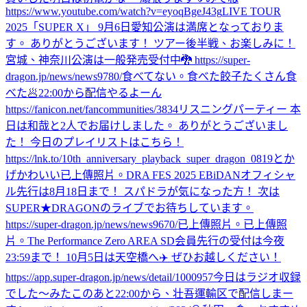
https://www.youtube.com/watch?v=eyoqBgeJ43g
LIVE TOUR
2025「SUPER X」 9月6日愛知公演は満席となっておりま
す。 ありがとうございます！ ツアー後半戦、お楽しみに！
宮城、神奈川公演は一般発売受付中🐉 https://super-
dragon.jp/news/news9780/
食べてない。
食べた
餃子たくさん食
べた🥟
22:00から配信やるよーん
https://fanicon.net/fancommunities/3834
リスニングパーティー 本
日は和哉と2人でお届けしました。 ありがとうございまし
た！ 今日のプレイリストはこちら！
https://lnk.to/10th_anniversary_playback_super_dragon_0819
とか
げかわいい
已上傳照片。
DRA FES 2025 EBiDANオフィシャ
ル先行は8月18日まで！ スパドラが気になった方！ 次は
SUPER★DRAGONのライブでお待ちしています。
https://super-dragon.jp/news/news9670/
已上傳照片。
已上傳照
片。
The Performance Zero AREA SD会員先行の受付は今夜
23:59まで！ 10月5日は天空橋へ✈️ ぜひお越しください！
https://app.super-dragon.jp/news/detail/1000957
今日はラジオ収録
でした〜
みた
このあと22:00から、壮吾運輸区で配信しまー