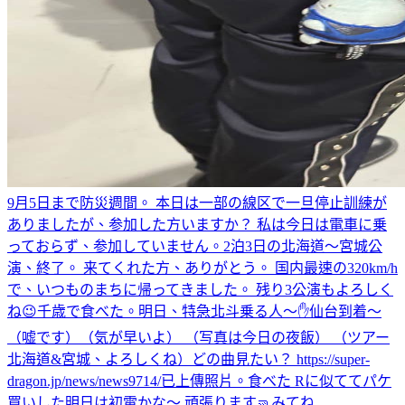
9月5日まで防災週間。 本日は一部の線区で一旦停止訓練が
ありましたが、参加した方いますか？ 私は今日は電車に乗
っておらず、参加していません。
2泊3日の北海道〜宮城公
演、終了。 来てくれた方、ありがとう。 国内最速の320km/h
で、いつものまちに帰ってきました。 残り3公演もよろしく
ね😉
千歳で食べた。
明日、特急北斗乗る人〜✋
仙台到着〜
（嘘です）（気が早いよ） （写真は今日の夜飯） （ツアー
北海道&宮城、よろしくね）
どの曲見たい？ https://super-
dragon.jp/news/news9714/
已上傳照片。
食べた Rに似ててパケ
買いした
明日は初電かな〜 頑張ります🤜
みてね