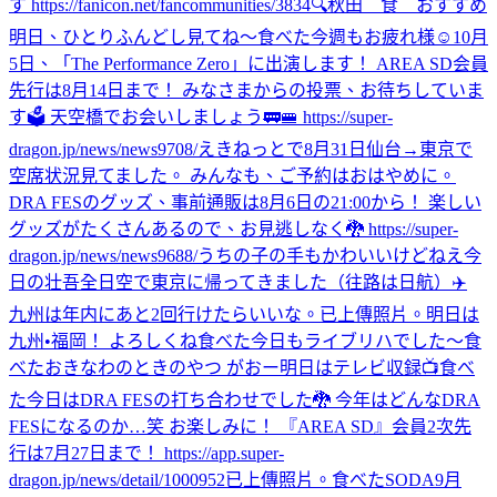
す https://fanicon.net/fancommunities/3834
🔍秋田 食 おすすめ
明日、ひとりふんどし見てね〜
食べた
今週もお疲れ様☺️
10月
5日、「The Performance Zero」に出演します！ AREA SD会員
先行は8月14日まで！ みなさまからの投票、お待ちしていま
す🗳️ 天空橋でお会いしましょう🚃🚝 https://super-
dragon.jp/news/news9708/
えきねっとで8月31日仙台→東京で
空席状況見てました。 みんなも、ご予約はおはやめに。
DRA FESのグッズ、事前通販は8月6日の21:00から！ 楽しい
グッズがたくさんあるので、お見逃しなく🐉 https://super-
dragon.jp/news/news9688/
うちの子の手もかわいいけどねえ
今
日の壮吾
全日空で東京に帰ってきました（往路は日航）✈️
九州は年内にあと2回行けたらいいな。
已上傳照片。
明日は
九州•福岡！ よろしくね
食べた
今日もライブリハでした〜
食
べた
おきなわのときのやつ がおー
明日はテレビ収録📺
食べ
た
今日はDRA FESの打ち合わせでした🐉 今年はどんなDRA
FESになるのか…笑 お楽しみに！ 『AREA SD』会員2次先
行は7月27日まで！ https://app.super-
dragon.jp/news/detail/1000952
已上傳照片。
食べた
SODA9月