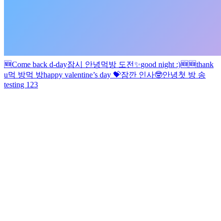
🆕
Come back d-day
잠시 안녕
먹방 도전
✨
good night :)
🆕
🆕
thank
u
먹 방
먹 방
happy valentine’s day 💝
잠깐 인사🤓
안녕
첫 방 송
testing 123