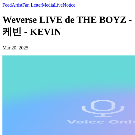
Feed
Artist
Fan Letter
Media
Live
Notice
Weverse LIVE de THE BOYZ -
케빈 - KEVIN
Mar 20, 2025