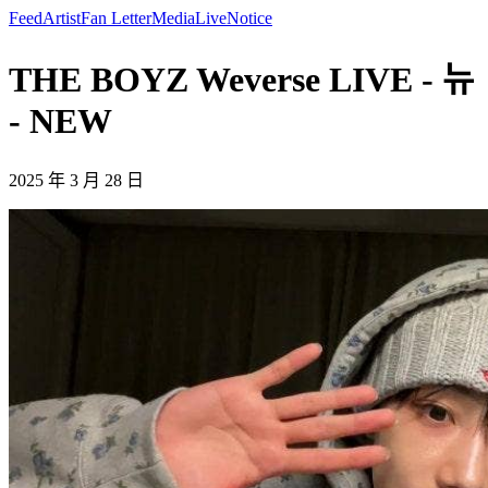
Feed
Artist
Fan Letter
Media
Live
Notice
THE BOYZ Weverse LIVE - 뉴
- NEW
2025 年 3 月 28 日