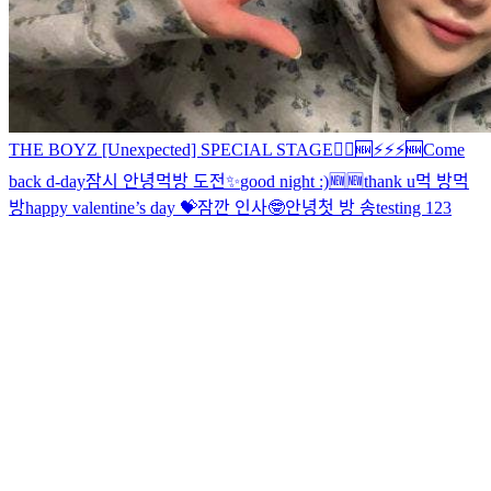
THE BOYZ [Unexpected] SPECIAL STAGE
🏃‍♂️
🆕
⚡️⚡️⚡️
🆕
Come
back d-day
잠시 안녕
먹방 도전
✨
good night :)
🆕
🆕
thank u
먹 방
먹
방
happy valentine’s day 💝
잠깐 인사🤓
안녕
첫 방 송
testing 123