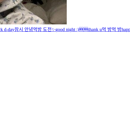
k d-day
잠시 안녕
먹방 도전
✨
good night :)
🆕
🆕
thank u
먹 방
먹 방
happ