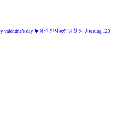
y valentine’s day 💝
잠깐 인사🤓
안녕
첫 방 송
testing 123