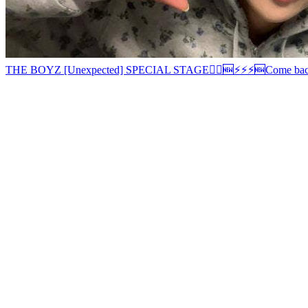
THE BOYZ [Unexpected] SPECIAL STAGE
🏃‍♂️
🆕
⚡️⚡️⚡️
🆕
Come bac