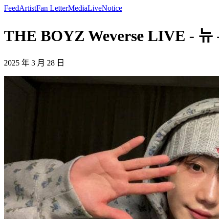
Feed
Artist
Fan Letter
Media
Live
Notice
THE BOYZ Weverse LIVE - 뉴
2025 年 3 月 28 日