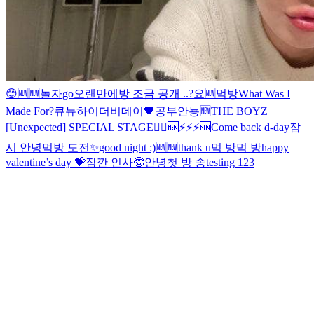
😊
🆕
🆕
놀자
go
오랜만에
방 조금 공개 ..?
요
🆕
먹방
What Was I
Made For?
큐뉴
하이
더비데이🖤
공부
안뇽
🆕
THE BOYZ
[Unexpected] SPECIAL STAGE
🏃‍♂️
🆕
⚡️⚡️⚡️
🆕
Come back d-day
잠
시 안녕
먹방 도전
✨
good night :)
🆕
🆕
thank u
먹 방
먹 방
happy
valentine’s day 💝
잠깐 인사🤓
안녕
첫 방 송
testing 123