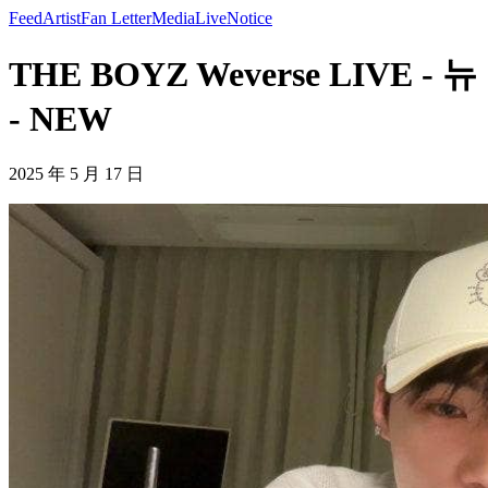
Feed
Artist
Fan Letter
Media
Live
Notice
THE BOYZ Weverse LIVE - 뉴
- NEW
2025 年 5 月 17 日