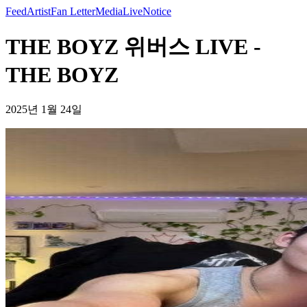
Feed
Artist
Fan Letter
Media
Live
Notice
THE BOYZ 위버스 LIVE -
THE BOYZ
2025년 1월 24일