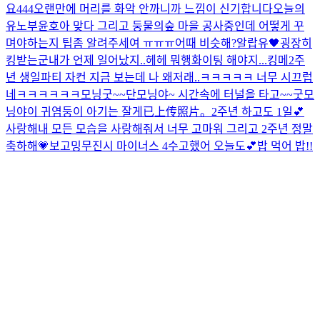
요
444
오랜만에 머리를 화악 안까니까 느낌이 신기합니다
오늘의
유노
부윤호
아 맞다 그리고 둥물의숲 마을 공사중인데 어떻게 꾸
며야하는지 팁좀 알려주세여 ㅠㅠㅠ
어때 비슷해?
알랍유🖤
굉장히
킹받는군
내가 언제 일어났지..
헤헤 뭐행
화이팅 해야지...
킹메
2주
년 생일파티 자컨 지금 보는데 나 왜저래..ㅋㅋㅋㅋㅋ 너무 시끄럽
네ㅋㅋㅋㅋㅋㅋ
모닝굿~~
단모닝야~ 시간속에 터널을 타고~~
굿모
닝야
이 귀염둥이 아기는 잘게
已上传照片。
2주년 하고도 1일💕
사랑해
내 모든 모습을 사랑해줘서 너무 고마워 그리고 2주년 정말
축하해💗
보고밍
무진시 마이너스 4
수고했어 오늘도💕
밥 먹어 밥!!