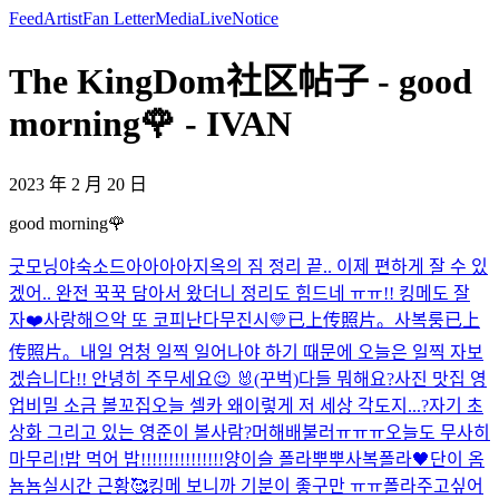
Feed
Artist
Fan Letter
Media
Live
Notice
The KingDom社区帖子 - good
morning🌹 - IVAN
2023 年 2 月 20 日
good morning🌹
굿모닝야
숙소드아아아아
지옥의 짐 정리 끝.. 이제 편하게 잘 수 있
겠어.. 완전 꾹꾹 담아서 왔더니 정리도 힘드네 ㅠㅠ!! 킹메도 잘
자❤️
사랑해
으악 또 코피난다
무진시💛
已上传照片。
사복룽
已上
传照片。
내일 엄청 일찍 일어나야 하기 때문에 오늘은 일찍 자보
겠습니다!! 안녕히 주무세요😉 🐰(꾸벅)
다들 뭐해요?
사진 맛집 영
업비밀 소금 볼꼬집
오늘 셀카 왜이렇게 저 세상 각도지...?
자기 초
상화 그리고 있는 영준이 볼사람?
머해
배불러ㅠㅠㅠ
오늘도 무사히
마무리!
밥 먹어 밥!!!!!!!!!!!!!!!
양이슬 폴라
뿌뿌
사복폴라🖤
단이 옴
뇸뇸
실시간 근황🥰
킹메 보니까 기분이 좋구만 ㅠㅠ
폴라주고싶어