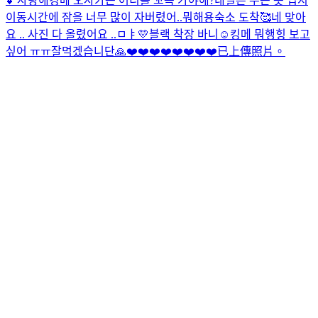
💕
사랑해
킹메 오사카는 어디를 꼬옥 가야해?
내일은 무슨 옷 입지
이동시간에 잠을 너무 많이 자버렸어..
뭐해용
숙소 도착🥰
네 맞아
요 .. 사진 다 올렸어요 ..
ㅁㅑ💛
블랙 착장 바니☺️
킹메 뭐행
힝 보고
싶어 ㅠㅠ
잘먹겠습니단🙏
❤️❤️❤️❤️❤️❤️❤️❤️
已上傳照片。