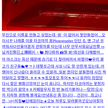
무진으로 이름표 만들고 싶었는데 ‘응’ 이 없어서 못만들었어....
오
이시꾸 나레를 이을 타코야끼 쏭
Photographer 단단 💪 얜 그냥 귀
여워서
🐶
안울어
혼자 관람차를 타는데 너무 안무서워요
남친짤 vs
남겨진짤
已上傳照片。
🐿️ 짱다람쥐 📸
뭘 봐?
최선을 다해봤어…
아 마스크는 등산 때문에 습기로 다 젖어버려서 바꿨어❤️
우리 물
고기 친구들🐇💗
ㄲㅑ
데헷🐰
근데 사실 나도 말 안한게 있는데..
어
땡
아이 신나😝
더 올라갈 수 있을까..
일본 현지인 분들한테 사진 찍
어달라고 말했어..ㅎㅎ
👊👊토모토모 투어👊👊
나 유카타 입었당
다시 찾은 평화
끄앙
여긴 눈이 옵니다.. 하지만 타코야끼는 못참지
밥 먹으러 왔엉ㅎㅎ
카페왔우
자 한 번 놀러가볼까나~~
탔엉!
오사
카 지하철 경험해 볼게요!
안녕
등산 중 입니다,,,,건강이,,,최고니
깐,,,!@!
히힣❤️
단애프터눈☀️
오늘 하루도 달려볼까
굿모닝야
잘자