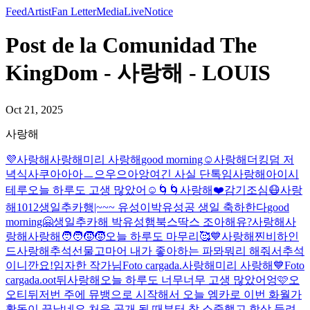
Feed
Artist
Fan Letter
Media
Live
Notice
Post de la Comunidad The
KingDom - 사랑해 - LOUIS
Oct 21, 2025
사랑해
💜
사랑해
사랑해
미리 사랑해
good morning☺️
사랑해
더킹덤 저
녁식사
쿠아아아ㅡ으우으아앙
여긴 사실 단톡임
사랑해
아이시
테루
오늘 하루도 고생 많았어☺️
🌀🌀
사랑해
❤️
감기조심😷
사랑
해
1012
생일추카행|~~~ 유성이
박유성공 생일 축하한다
good
morning🤗
생일추카해 박유성
햄북스딱스 조아해유?
사랑해
사
랑해
사랑해
🧑‍🧑‍🧒‍🧒
오늘 하루도 마무리🥰
💙
사랑해
찐비하인
드
사랑해
추석선물
고마어 내가 좋아하는 파뫄뭐리 해줘서
추석
이니깐요!
임자한 작가님
Foto cargada.
사랑해
미리 사랑해
💙
Foto
cargada.
oot뒤
사랑해
오늘 하루도 너무너무 고생 많았어엉🩷
오
오티뒤
저번 주에 뮤뱅으로 시작해서 오늘 엠카로 이번 화월가
활동이 끝났네요 처음 공개 될 때부터 참 소중했고 항상 들려