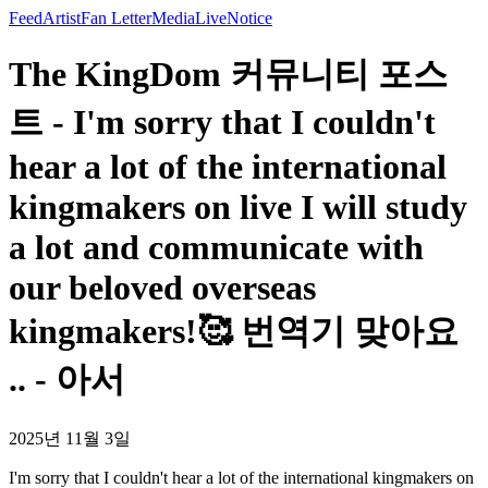
Feed
Artist
Fan Letter
Media
Live
Notice
The KingDom 커뮤니티 포스
트 - I'm sorry that I couldn't
hear a lot of the international
kingmakers on live I will study
a lot and communicate with
our beloved overseas
kingmakers!🥰 번역기 맞아요
.. - 아서
2025년 11월 3일
I'm sorry that I couldn't hear a lot of the international kingmakers on