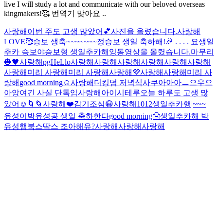
live I will study a lot and communicate with our beloved overseas
kingmakers!🥰 번역기 맞아요 ..
사랑해
이번 주도 고생 많았어💕
사진을 올렸습니다.
사랑해
LOVE🥰
승보 생축~~~~~~~
정승보 생일 축하해!🎉 . . . . 요
생일
추카 승보야
승보형 생일추카해잉
동영상을 올렸습니다.
마무리
🎃🖤
사랑해
pg
HeLlo
사랑해
사랑해
사랑해
사랑해
사랑해
사랑해
사랑해
미리 사랑해
미리 사랑해
사랑해
💜
사랑해
사랑해
미리 사
랑해
good morning☺️
사랑해
더킹덤 저녁식사
쿠아아아ㅡ으우으
아앙
여긴 사실 단톡임
사랑해
아이시테루
오늘 하루도 고생 많
았어☺️
🌀🌀
사랑해
❤️
감기조심😷
사랑해
1012
생일추카행|~~~
유성이
박유성공 생일 축하한다
good morning🤗
생일추카해 박
유성
햄북스딱스 조아해유?
사랑해
사랑해
사랑해