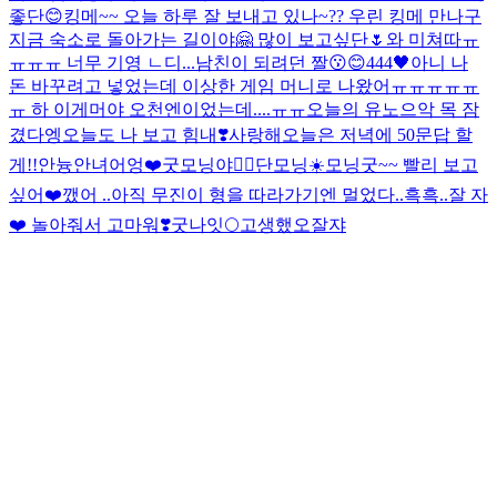
좋단😊
킹메~~ 오늘 하루 잘 보내고 있나~?? 우린 킹메 만나구
지금 숙소로 돌아가는 길이야🤗 많이 보고싶단🌷
와 미쳐따ㅠ
ㅠㅠㅠ 너무 기영 ㄴ디...
남친이 되려던 짤
😗😊
444🖤
아니 나
돈 바꾸려고 넣었는데 이상한 게임 머니로 나왔어ㅠㅠㅠㅠㅠ
ㅠ 하 이게머야 오천엔이었는데....ㅠㅠ
오늘의 유노
으악 목 잠
겼다
엥
오늘도 나 보고 힘내❣️
사랑해
오늘은 저녁에 50문답 할
게!!
안늉
안녀어엉❤️
굿모닝야❤️‍🔥
단모닝☀️
모닝굿~~ 빨리 보고
싶어❤️
깼어 ..
아직 무진이 형을 따라가기엔 멀었다..흑흑..잘 자
❤️ 놀아줘서 고마워❣️
굿나잇🌕
고생했오
잘쟈