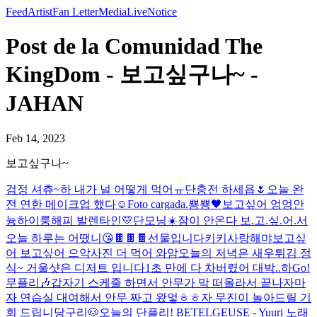
Feed
Artist
Fan Letter
Media
Live
Notice
Post de la Comunidad The
KingDom - 보고싶구나~ -
JAHAN
Feb 14, 2023
보고싶구나~
검정 셔츄~
하 내가 널 어떻게 먹어ㅠ
단충전 하세욥🌷
오늘 완
전 연한 메이크업 했다☺️
Foto cargada.
뿅뿅🖤
보고싶어 엉엉
안
늉
하이룽
해피 발렌타인💛
단모닝☀️
잠이 안온다 보.고.싶.어.서
오늘 하루는 어땠니
😘
🍫🍫🍫선물입니다
키키
사랑해
먀
보고싶
어 보고싶어 으악
사진 더 먹어 와암
오늘의 저녁은 새우튀김 정
식~ 거울샷은 디저트 입니다
1초 만에 다 차버렸어 대박..
하
Go!
무플리🎶
갑자기 스케줄 하면서 안무가 막 떠올라서 끝나자마
자 연습실 대여해서 안무 짜고 왔엏ㅎㅎ
자 무진이 놀아드릴 기
회 드립니당구리🐶
오늘의 단플리! BETELGEUSE - Yuuri 노래