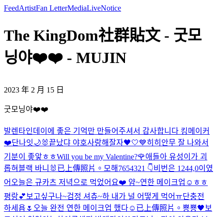
Feed
Artist
Fan Letter
Media
Live
Notice
The KingDom社群貼文 - 굿모
닝야❤️❤️ - MUJIN
2023 年 2 月 15 日
굿모닝야❤️❤️
발렌타인데이에 좋은 기억만 만들어주셔서 감사합니다 킹메이커
❤️
단나잇🌙
🐰
끝났댜 야호
사랑해
잘자🖤🤍💙
히히
안무 잘 나와서
기분이 좋앟ㅎㅎ
Will you be my Valentine?🌹
애들아 유성이가 괴
롭혀
블랙 바니🐰
已上傳照片。
모해
7654321 👇
비번은 1244,0이였
어
오늘은 규카츠 저녁으로 먹었어요❤️ 얌~
연한 메이크업☺️
ㅎㅎ
평랑💕
보고싶구나~
검정 셔츄~
하 내가 널 어떻게 먹어ㅠ
단충전
하세욥🌷
오늘 완전 연한 메이크업 했다☺️
已上傳照片。
뿅뿅🖤
보