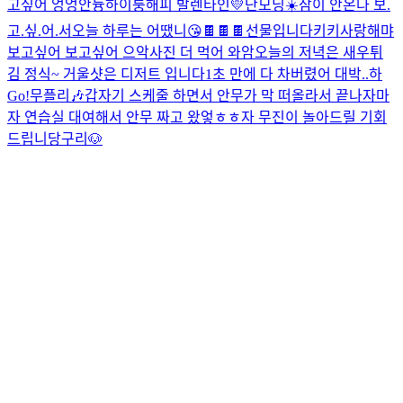
고싶어 엉엉
안늉
하이룽
해피 발렌타인💛
단모닝☀️
잠이 안온다 보.
고.싶.어.서
오늘 하루는 어땠니
😘
🍫🍫🍫선물입니다
키키
사랑해
먀
보고싶어 보고싶어 으악
사진 더 먹어 와암
오늘의 저녁은 새우튀
김 정식~ 거울샷은 디저트 입니다
1초 만에 다 차버렸어 대박..
하
Go!
무플리🎶
갑자기 스케줄 하면서 안무가 막 떠올라서 끝나자마
자 연습실 대여해서 안무 짜고 왔엏ㅎㅎ
자 무진이 놀아드릴 기회
드립니당구리🐶