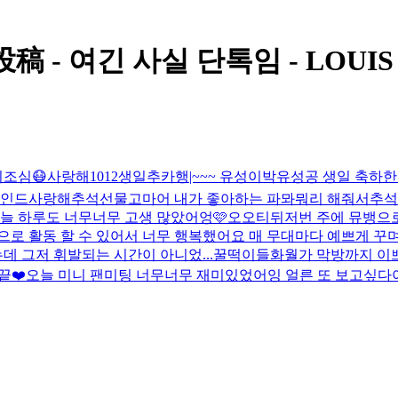
稿 - 여긴 사실 단톡임 - LOUIS
조심😷
사랑해
1012
생일추카행|~~~ 유성이
박유성공 생일 축하
인드
사랑해
추석선물
고마어 내가 좋아하는 파뫄뭐리 해줘서
추석
늘 하루도 너무너무 고생 많았어엉🩷
오오티뒤
저번 주에 뮤뱅으
으로 활동 할 수 있어서 너무 행복했어요 매 무대마다 예쁘게 꾸며
 그저 휘발되는 시간이 아니었...
꿀떡이들
화월가 막방까지 이
끝❤️
오늘 미니 팬미팅 너무너무 재미있었어잉 얼른 또 보고싶다아