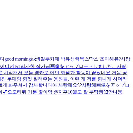
한다
good morning🤗
생일추카해 박유성
햄북스딱스 조아해유?
사랑
이니깐요!
임자한 작가님
画像をアップロードしました。
사랑
로 시작해서 오늘 엠카로 이번 화월가 활동이 끝났네요 처음 공
진 무대랑 힘껏 질러주는 응원들, 이런 게 저를 힘나게 하더라
쁘게 봐주셔서 감사합니다아 사랑해요🩷
사랑해
画像をアップロ
💕
오오티뒤 기분 좋아염 @지훈
10월도 잘 부탁행🥰
안나븅