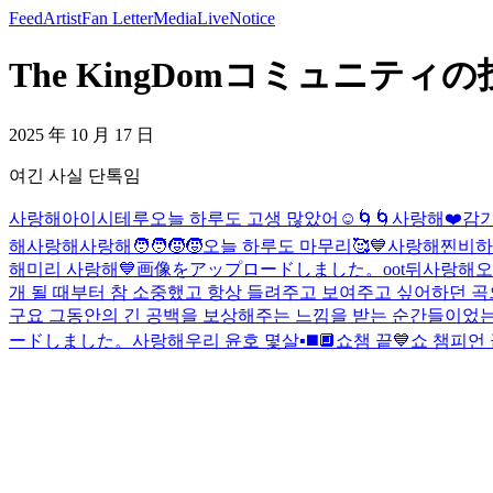
Feed
Artist
Fan Letter
Media
Live
Notice
The KingDomコミュニティの投
2025 年 10 月 17 日
여긴 사실 단톡임
사랑해
아이시테루
오늘 하루도 고생 많았어☺️
🌀🌀
사랑해
❤️
감기
해
사랑해
사랑해
🧑‍🧑‍🧒‍🧒
오늘 하루도 마무리🥰
💙
사랑해
찐비하
해
미리 사랑해
💙
画像をアップロードしました。
oot뒤
사랑해
오
개 될 때부터 참 소중했고 항상 들려주고 보여주고 싶어하던 곡
구요 그동안의 긴 공백을 보상해주는 느낌을 받는 순간들이었는데
ードしました。
사랑해
우리 윤호 몇살
▪️◼️🔲
쇼챔 끝💙
쇼 챔피언 