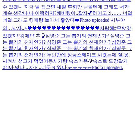
수 있겠니 지금 널 잡으면 내일 후회만 남을텐데 그래도 너가
계속 생각나 나 어떡하지?
깨버렸어..
잘자💕
하이고🐰…….너덜
너덜 그래도 킹메랑 놀아서 좋았다❤️
Photo uploaded.
시부야
의…남자..⭐️
🖤🖤🖤🖤🖤🖤🖤🖤🖤🖤🖤🖤🖤🖤🖤
사랑해
#무쨔
맛
있겠지!!
킹메!!!!🐰🥲
심영준 그는 뽑기의 천재인가? 심영준 그
는 뽑기의 천재인가? 심영준 그는 뽑기의 천재인가? 심영준 그
는 뽑기의 천재인가? 심영준 그는 뽑기의 천재인가? 심영준 그
는 뽑기의 천재인가? 두번만에 성공
스테이크 시켰는데 잘 못
시켜서 생고기 먹었어
동시기랑 숙소가용🐶
숙소로 도망갈거
야!
아 맞다 .. 사진..
너무 맛있다 ㅠㅠㅠㅠㅠ
Photo uploaded.