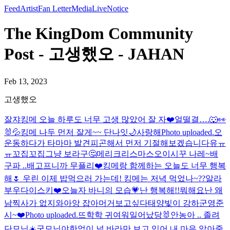
Feed
Artist
Fan Letter
Media
Live
Notice
The KingDom Community
Post - 고생했오 - JAHAN
Feb 13, 2023
고생했오
잘쟈
킹메 오늘 하루도 너무 고생 많았어 잘 자❤️
얼떨결….🐺👀
🐰💦
킹메 나두 먼저 잘게~~ 단나잇🌙
사랑해
Photo uploaded.
오
운동하다가 타마마 발견
피곤해서 먼저 기절해보겠습니다유ㅠ
ㅠ
꼬집꼬집
그냥 보라구🤔
메리크리스마스
오이시꾸 나레~
배
구파 ..
배고프니까 무플리❤️
킹메랑 함께하는 오늘도 너무 행복
해🌷 우린 이제 밥먹으러 가는데! 킹메는 저녁 먹었나~??
알라
부우
다이스키❤️
오늘자 바니의 모습💗
난 행복해!!
뭐해요
난 왜
남찍사가 없지
와아앙 잡아머거
보고싶다
태양빛이 강하군
영준
시~❤️
Photo uploaded.
뜨학학 귀여워
일어났당🐰
안농
아 .. 졸려
단모닝☀️
굿모닝야
한없이 널 바라만 보고 있어 내 마음 알아줄