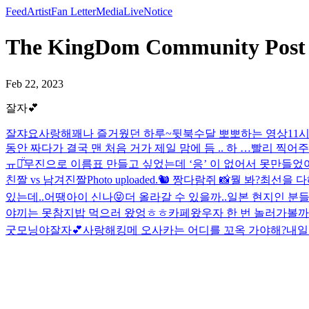
Feed
Artist
Fan Letter
Media
Live
Notice
The KingDom Community Pos
Feb 22, 2023
잘자💕
잘쟈요
사랑해
꽤나 즐거웠던 하루~
뒷북
수달 뽀뽀하는 영상
11
동안 짜다가 결국 맨 처음 거가 제일 맘에 듬 .. 하 …
빨리 찍어주
ㅠㅠ̑̈
무진으로 이름표 만들고 싶었는데 ‘응’ 이 없어서 못만들었어.
친짤 vs 남겨진짤
Photo uploaded.
🐿️ 짱다람쥐 📸
뭘 봐?
최선을 다
있는데..
어땡
아이 신나😝
더 올라갈 수 있을까..
일본 현지인 분들
야끼는 못참지
밥 먹으러 왔엉ㅎㅎ
카페왔우
자 한 번 놀러가볼까
굿모닝야
잘자💕
사랑해
킹메 오사카는 어디를 꼬옥 가야해?
내일