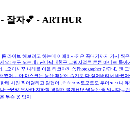
t - 잘자💕 - ARTHUR
시 쯤 라이브 해보려고 하는데 어때!! 사진은 꼭대기까지 가서 찍은
세요! 누구 오는데? 단다닥
내친구 그림자
얼른 튼튼 바니로 돌아
...
오이시꾸 나레를 이을 타코야끼 쏭
Photographer 단단 💪 
해봤어… 아 마스크는 등산 때문에 습기로 다 젖어버려서 바꿨어
한테 사진 찍어달라고 말했어..ㅎㅎ
👊👊토모토모 투어👊👊
나 
나~~
탔엉!
오사카 지하철 경험해 볼게요!
안녕
등산 중 입니다,,,,건
은 무슨 옷 입지