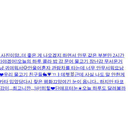
 사진이얌..
더 좋은 게 나오겠지 하면서 안무 같은 부분만 2시간
가야겠어!
오늘의 하루 콜라 밥 강 문어 물고기 장난감 무서운거
얜 그냥 귀여워서
🐶
안울어
혼자 관람차를 타는데 너무 안무서워요
남
❤️
우리 물고기 친구들🐇💗
ㄲㅑ
데헷🐰
근데 사실 나도 말 안한게
유카타 입었당
다시 찾은 평화
끄앙
여긴 눈이 옵니다.. 하지만 타코
강이,,,최고니깐,,,!@!
히힣❤️
단애프터눈☀️
오늘 하루도 달려볼까