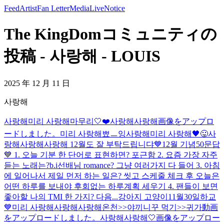
Feed
Artist
Fan Letter
Media
Live
Notice
The KingDomコミュニティの
投稿 - 사랑해 - LOUIS
2025 年 12 月 11 日
사랑해
사랑해
미리 사랑해
마무리🤍
❤️
사랑해
사랑해
画像をアップロ
ードしました。
미리 사랑해
뾰ㅡ잉
사랑해
미리 사랑해
🖤
😛
사
랑해
사랑해
사랑해 12월도 잘 부탁드립니댜
💙12월 기념50문답
💙 1. 오늘 기분 한 단어로 표현하면? 포근함 2. 요즘 가장 자주
듣는 노래는?b.i선배님 romance? 그냥 여러가지 다 들어 3. 아침
에 일어나서 제일 먼저 하는 일은? 씻고 스케줄 체크 후 오늘은
어떤 하루를 보내야 후회없는 하루계획 세우기 4. 팬들이 보면
좋아할 나의 TMI 한 가지? 다음...
강아지 고양이
11월30일
하교
💙
미리 사랑해
사랑해
사랑해
온천>>야끼니꾸 먹기>>귀가
動画
をアップロードしました。
사랑해
사랑해
🤍
画像をアップロー