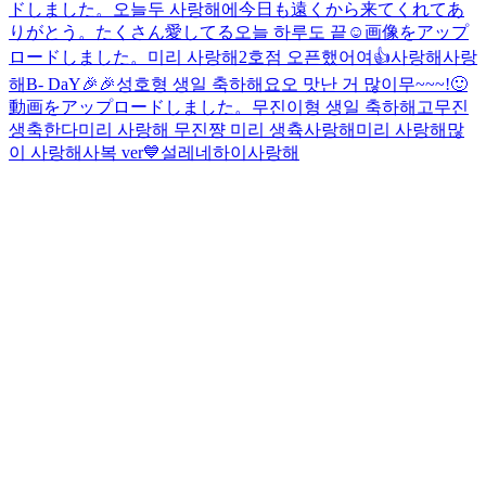
ドしました。
오늘두 사랑해에
今日も遠くから来てくれてあ
りがとう。たくさん愛してる
오늘 하루도 끝☺️
画像をアップ
ロードしました。
미리 사랑해
2호점 오픈했어여👍
사랑해
사랑
해
B- DaY🎉🎉
성호형 생일 축하해요오 맛난 거 많이무~~~!🙂
動画をアップロードしました。
무진이형 생일 축하해
고무진
생축한다
미리 사랑해 무진쨩 미리 생츅
사랑해
미리 사랑해
많
이 사랑해
사복 ver💙
설레네
하이
사랑해