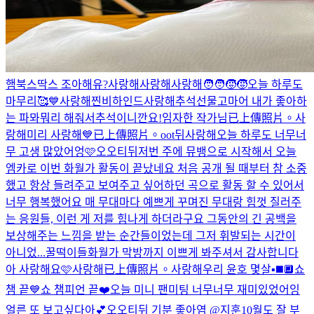
햄북스딱스 조아해유?
사랑해
사랑해
사랑해
🧑‍🧑‍🧒‍🧒
오늘 하루도
마무리🥰
💙
사랑해
찐비하인드
사랑해
추석선물
고마어 내가 좋아하
는 파뫄뭐리 해줘서
추석이니깐요!
임자한 작가님
已上傳照片。
사
랑해
미리 사랑해
💙
已上傳照片。
oot뒤
사랑해
오늘 하루도 너무너
무 고생 많았어엉🩷
오오티뒤
저번 주에 뮤뱅으로 시작해서 오늘
엠카로 이번 화월가 활동이 끝났네요 처음 공개 될 때부터 참 소중
했고 항상 들려주고 보여주고 싶어하던 곡으로 활동 할 수 있어서
너무 행복했어요 매 무대마다 예쁘게 꾸며진 무대랑 힘껏 질러주
는 응원들, 이런 게 저를 힘나게 하더라구요 그동안의 긴 공백을
보상해주는 느낌을 받는 순간들이었는데 그저 휘발되는 시간이
아니었...
꿀떡이들
화월가 막방까지 이쁘게 봐주셔서 감사합니다
아 사랑해요🩷
사랑해
已上傳照片。
사랑해
우리 윤호 몇살
▪️◼️🔲
쇼
챔 끝💙
쇼 챔피언 끝❤️
오늘 미니 팬미팅 너무너무 재미있었어잉
얼른 또 보고싶다아💕
오오티뒤 기분 좋아염 @지훈
10월도 잘 부