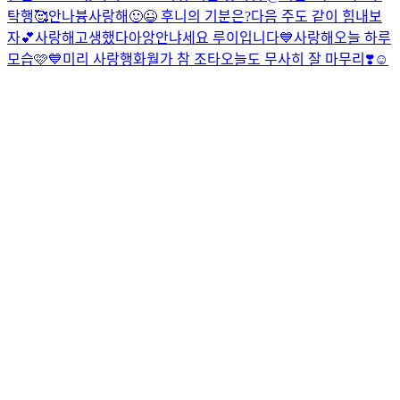
탁행🥰
안나븅
사랑해
🙂😉 후니의 기분은?
다음 주도 같이 힘내보
자💕
사랑해
고생했다아앙
안냐세요 루이입니다💙
사랑해
오늘 하루
모습🩷
💙
미리 사랑행
화월가 참 조타
오늘도 무사히 잘 마무리❣️
☺️