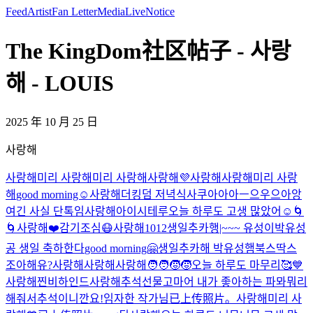
Feed
Artist
Fan Letter
Media
Live
Notice
The KingDom社区帖子 - 사랑
해 - LOUIS
2025 年 10 月 25 日
사랑해
사랑해
미리 사랑해
미리 사랑해
사랑해
💜
사랑해
사랑해
미리 사랑
해
good morning☺️
사랑해
더킹덤 저녁식사
쿠아아아ㅡ으우으아앙
여긴 사실 단톡임
사랑해
아이시테루
오늘 하루도 고생 많았어☺️
🌀
🌀
사랑해
❤️
감기조심😷
사랑해
1012
생일추카행|~~~ 유성이
박유성
공 생일 축하한다
good morning🤗
생일추카해 박유성
햄북스딱스
조아해유?
사랑해
사랑해
사랑해
🧑‍🧑‍🧒‍🧒
오늘 하루도 마무리🥰
💙
사랑해
찐비하인드
사랑해
추석선물
고마어 내가 좋아하는 파뫄뭐리
해줘서
추석이니깐요!
임자한 작가님
已上传照片。
사랑해
미리 사