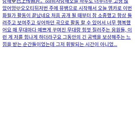
랑해
💙
已上传照片。
oot뒤
사랑해
오늘 하루도 너무너무 고생 많
았어엉🩷
오오티뒤
저번 주에 뮤뱅으로 시작해서 오늘 엠카로 이번
화월가 활동이 끝났네요 처음 공개 될 때부터 참 소중했고 항상 들
려주고 보여주고 싶어하던 곡으로 활동 할 수 있어서 너무 행복했
어요 매 무대마다 예쁘게 꾸며진 무대랑 힘껏 질러주는 응원들, 이
런 게 저를 힘나게 하더라구요 그동안의 긴 공백을 보상해주는 느
낌을 받는 순간들이었는데 그저 휘발되는 시간이 아니었...