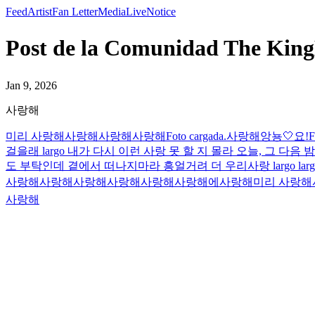
Feed
Artist
Fan Letter
Media
Live
Notice
Post de la Comunidad The K
Jan 9, 2026
사랑해
미리 사랑해
사랑해
사랑해
사랑해
Foto cargada.
사랑해
앙뇽🤍
요!
F
걸을래 largo 내가 다시 이런 사랑 못 할 지 몰라 오늘, 그
도 부탁인데 곁에서 떠나지마라 흥얼거려 더 우리사랑 largo largo la
사랑해
사랑해
사랑해
사랑해
사랑해
사랑해에
사랑해
미리 사랑해
사랑해