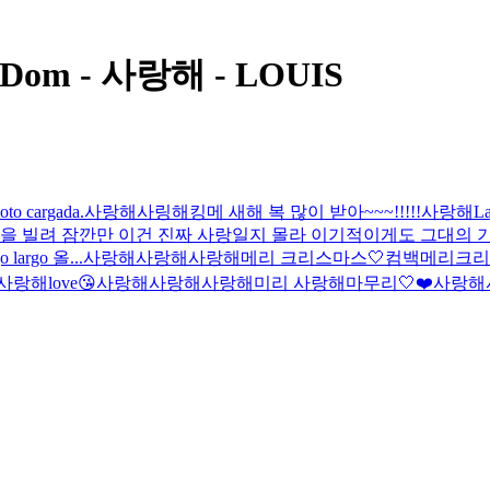
ingDom - 사랑해 - LOUIS
oto cargada.
사랑해
사링해
킹메 새해 복 많이 받아~~~!!!!!
사랑해
L
 다음 밤을 빌려 잠깐만 이건 진짜 사랑일지 몰라 이기적이게도 그대의
rgo 올...
사랑해
사랑해
사랑해
메리 크리스마스🤍
컴백
메리크리
사랑해
love😘
사랑해
사랑해
사랑해
미리 사랑해
마무리🤍
❤️
사랑해