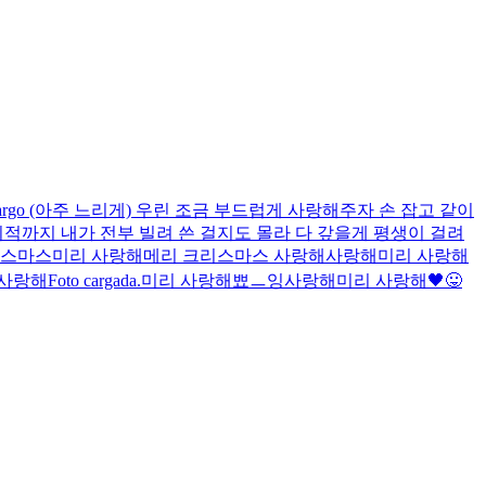
argo (아주 느리게) 우린 조금 부드럽게 사랑해주자 손 잡고 같이
 기적까지 내가 전부 빌려 쓴 걸지도 몰라 다 갚을게 평생이 걸려
스마스
미리 사랑해
메리 크리스마스 사랑해
사랑해
미리 사랑해
사랑해
Foto cargada.
미리 사랑해
뾰ㅡ잉
사랑해
미리 사랑해
🖤
😛