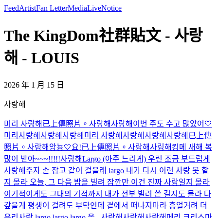
Feed
Artist
Fan Letter
Media
Live
Notice
The KingDom社群貼文 - 사랑
해 - LOUIS
2026 年 1 月 15 日
사랑해
미리 사랑해
已上傳照片。
사랑해
사랑해
이번 주도 수고 많았어🤍
미리사랑해
사랑해
사랑해
미리 사랑해
사랑해
사랑해
사랑해
已上傳
照片。
사랑해
앙뇽🤍
요!
已上傳照片。
사랑해
사링해
킹메 새해 복
많이 받아~~~!!!!!
사랑해
Largo (아주 느리게) 우린 조금 부드럽게
사랑해주자 손 잡고 같이 걸을래 largo 내가 다시 이런 사랑 못 할
지 몰라 오늘, 그 다음 밤을 빌려 잠깐만 이건 진짜 사랑일지 몰라
이기적이게도 그대의 기적까지 내가 전부 빌려 쓴 걸지도 몰라 다
갚을게 평생이 걸려도 부탁인데 곁에서 떠나지마라 흥얼거려 더
우리사랑 largo largo largo 올...
사랑해
사랑해
사랑해
메리 크리스마