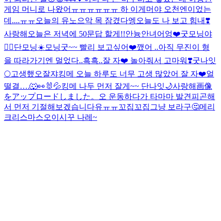
게임 머니로 나왔어ㅠㅠㅠㅠㅠㅠ 하 이게머야 오천엔이었는
데....ㅠㅠ
오늘의 유노
으악 목 잠겼다
엥
오늘도 나 보고 힘내❣️
사랑해
오늘은 저녁에 50문답 할게!!
안늉
안녀어엉❤️
굿모닝야
❤️‍🔥
단모닝☀️
모닝굿~~ 빨리 보고싶어❤️
깼어 ..
아직 무진이 형
을 따라가기엔 멀었다..흑흑..잘 자❤️ 놀아줘서 고마워❣️
굿나잇
🌕
고생했오
잘쟈
킹메 오늘 하루도 너무 고생 많았어 잘 자❤️
얼
떨결….🐺👀🐰💦
킹메 나두 먼저 잘게~~ 단나잇🌙
사랑해
画像
をアップロードしました。
오 운동하다가 타마마 발견
피곤해
서 먼저 기절해보겠습니다유ㅠㅠ
꼬집꼬집
그냥 보라구🤔
메리
크리스마스
오이시꾸 나레~