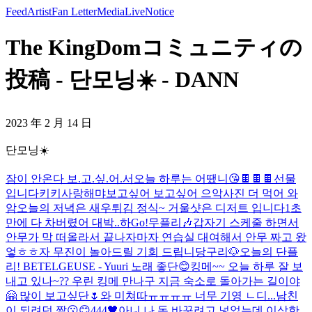
Feed
Artist
Fan Letter
Media
Live
Notice
The KingDomコミュニティの
投稿 - 단모닝☀️ - DANN
2023 年 2 月 14 日
단모닝☀️
잠이 안온다 보.고.싶.어.서
오늘 하루는 어땠니
😘
🍫🍫🍫선물
입니다
키키
사랑해
먀
보고싶어 보고싶어 으악
사진 더 먹어 와
암
오늘의 저녁은 새우튀김 정식~ 거울샷은 디저트 입니다
1초
만에 다 차버렸어 대박..
하
Go!
무플리🎶
갑자기 스케줄 하면서
안무가 막 떠올라서 끝나자마자 연습실 대여해서 안무 짜고 왔
엏ㅎㅎ
자 무진이 놀아드릴 기회 드립니당구리🐶
오늘의 단플
리! BETELGEUSE - Yuuri 노래 좋단😊
킹메~~ 오늘 하루 잘 보
내고 있나~?? 우린 킹메 만나구 지금 숙소로 돌아가는 길이야
🤗 많이 보고싶단🌷
와 미쳐따ㅠㅠㅠㅠ 너무 기영 ㄴ디...
남친
이 되려던 짤
😗😊
444🖤
아니 나 돈 바꾸려고 넣었는데 이상한