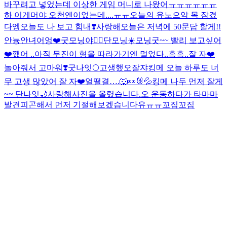
바꾸려고 넣었는데 이상한 게임 머니로 나왔어ㅠㅠㅠㅠㅠㅠ
하 이게머야 오천엔이었는데....ㅠㅠ
오늘의 유노
으악 목 잠겼
다
엥
오늘도 나 보고 힘내❣️
사랑해
오늘은 저녁에 50문답 할게!!
안늉
안녀어엉❤️
굿모닝야❤️‍🔥
단모닝☀️
모닝굿~~ 빨리 보고싶어
❤️
깼어 ..
아직 무진이 형을 따라가기엔 멀었다..흑흑..잘 자❤️
놀아줘서 고마워❣️
굿나잇🌕
고생했오
잘쟈
킹메 오늘 하루도 너
무 고생 많았어 잘 자❤️
얼떨결….🐺👀🐰💦
킹메 나두 먼저 잘게
~~ 단나잇🌙
사랑해
사진을 올렸습니다.
오 운동하다가 타마마
발견
피곤해서 먼저 기절해보겠습니다유ㅠㅠ
꼬집꼬집