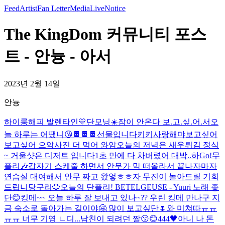
Feed
Artist
Fan Letter
Media
Live
Notice
The KingDom 커뮤니티 포스
트 - 안늉 - 아서
2023년 2월 14일
안늉
하이룽
해피 발렌타인💛
단모닝☀️
잠이 안온다 보.고.싶.어.서
오
늘 하루는 어땠니
😘
🍫🍫🍫선물입니다
키키
사랑해
먀
보고싶어
보고싶어 으악
사진 더 먹어 와암
오늘의 저녁은 새우튀김 정식
~ 거울샷은 디저트 입니다
1초 만에 다 차버렸어 대박..
하
Go!
무
플리🎶
갑자기 스케줄 하면서 안무가 막 떠올라서 끝나자마자
연습실 대여해서 안무 짜고 왔엏ㅎㅎ
자 무진이 놀아드릴 기회
드립니당구리🐶
오늘의 단플리! BETELGEUSE - Yuuri 노래 좋
단😊
킹메~~ 오늘 하루 잘 보내고 있나~?? 우린 킹메 만나구 지
금 숙소로 돌아가는 길이야🤗 많이 보고싶단🌷
와 미쳐따ㅠㅠ
ㅠㅠ 너무 기영 ㄴ디...
남친이 되려던 짤
😗😊
444🖤
아니 나 돈