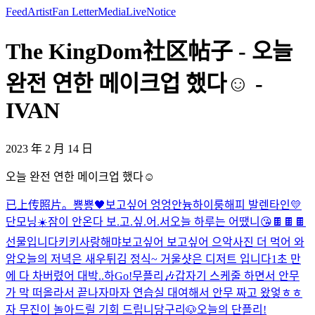
Feed
Artist
Fan Letter
Media
Live
Notice
The KingDom社区帖子 - 오늘
완전 연한 메이크업 했다☺️ -
IVAN
2023 年 2 月 14 日
오늘 완전 연한 메이크업 했다☺️
已上传照片。
뿅뿅🖤
보고싶어 엉엉
안늉
하이룽
해피 발렌타인💛
단모닝☀️
잠이 안온다 보.고.싶.어.서
오늘 하루는 어땠니
😘
🍫🍫🍫
선물입니다
키키
사랑해
먀
보고싶어 보고싶어 으악
사진 더 먹어 와
암
오늘의 저녁은 새우튀김 정식~ 거울샷은 디저트 입니다
1초 만
에 다 차버렸어 대박..
하
Go!
무플리🎶
갑자기 스케줄 하면서 안무
가 막 떠올라서 끝나자마자 연습실 대여해서 안무 짜고 왔엏ㅎㅎ
자 무진이 놀아드릴 기회 드립니당구리🐶
오늘의 단플리!