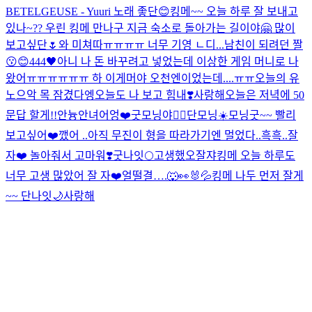
BETELGEUSE - Yuuri 노래 좋단😊
킹메~~ 오늘 하루 잘 보내고
있나~?? 우린 킹메 만나구 지금 숙소로 돌아가는 길이야🤗 많이
보고싶단🌷
와 미쳐따ㅠㅠㅠㅠ 너무 기영 ㄴ디...
남친이 되려던 짤
😗😊
444🖤
아니 나 돈 바꾸려고 넣었는데 이상한 게임 머니로 나
왔어ㅠㅠㅠㅠㅠㅠ 하 이게머야 오천엔이었는데....ㅠㅠ
오늘의 유
노
으악 목 잠겼다
엥
오늘도 나 보고 힘내❣️
사랑해
오늘은 저녁에 50
문답 할게!!
안늉
안녀어엉❤️
굿모닝야❤️‍🔥
단모닝☀️
모닝굿~~ 빨리
보고싶어❤️
깼어 ..
아직 무진이 형을 따라가기엔 멀었다..흑흑..잘
자❤️ 놀아줘서 고마워❣️
굿나잇🌕
고생했오
잘쟈
킹메 오늘 하루도
너무 고생 많았어 잘 자❤️
얼떨결….🐺👀🐰💦
킹메 나두 먼저 잘게
~~ 단나잇🌙
사랑해