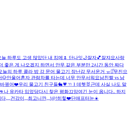
늘 하루도 고생 많았단 내 킹메🌷 단나잇🌙
잘자💕
잘쟈요
사랑
더 좋은 게 나오겠지 하면서 안무 같은 부분만 2시간 동안 짜다
오늘의 하루 콜라 밥 강 문어 물고기 장난감 무서운거 ㅠㅠ̑̈
무진으
서
🐶
안울어
혼자 관람차를 타는데 너무 안무서워요
남친짤 vs 남
바꿨어❤️
우리 물고기 친구들🐇💗
ㄲㅑ
데헷🐰
근데 사실 나도 말
👊
나 유카타 입었당
다시 찾은 평화
끄앙
여긴 눈이 옵니다.. 하지
,,,,건강이,,,최고니깐,,,!@!
히힣❤️
단애프터눈☀️