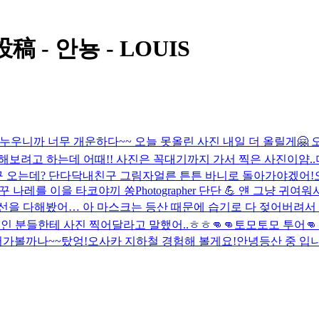
 - 안뇽 - LOUIS
누우니까 너무 개운하다~~ 오늘 못올린 사진 내일 더 올릴게🤗 오
 해보려고 하는데 어때!! 사진은 꼭대기까지 가서 찍은 사진이얌..
구 오는데? 단다닥
내친구 그림자
얼른 튼튼 바니로 돌아가야겠어!
꾸 나레를 이을 타코야끼 쏭
Photographer 단단 💪 얜 그냥 귀여워
선을 다해봤어… 아 마스크는 등산 때문에 습기로 다 젖어버려서 
인 분들한테 사진 찍어달라고 말했어..ㅎㅎ
👊👊토모토모 투어👊
러가볼까나~~
탔엉!
오사카 지하철 경험해 볼게요!
안녕
등산 중 입니다