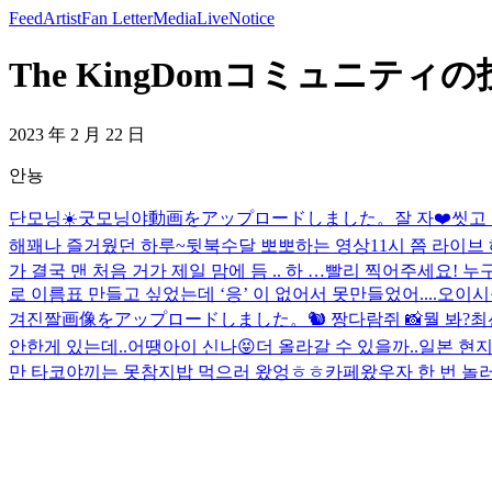
Feed
Artist
Fan Letter
Media
Live
Notice
The KingDomコミュニティの投稿
2023 年 2 月 22 日
안뇽
단모닝☀️
굿모닝야
動画をアップロードしました。
잘 자❤️
씻고 
해
꽤나 즐거웠던 하루~
뒷북
수달 뽀뽀하는 영상
11시 쯤 라이브
가 결국 맨 처음 거가 제일 맘에 듬 .. 하 …
빨리 찍어주세요! 누
로 이름표 만들고 싶었는데 ‘응’ 이 없어서 못만들었어....
오이시
겨진짤
画像をアップロードしました。
🐿️ 짱다람쥐 📸
뭘 봐?
최
안한게 있는데..
어땡
아이 신나😝
더 올라갈 수 있을까..
일본 현지
만 타코야끼는 못참지
밥 먹으러 왔엉ㅎㅎ
카페왔우
자 한 번 놀