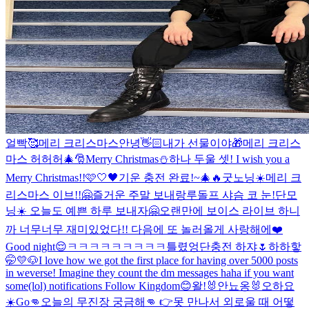
얼빡🥰
메리 크리스마스
안녕👋🏻
내가 선물이야🎁
메리 크리스
마스 허허허🎄🎅
Merry Christmas⛄️
하나 두울 셋! I wish you a
Merry Christmas!!
🩷🤍🖤
기운 충전 완료!~
🎄🔥
굿노닝☀️
메리 크
리스마스 이브!!🤗
즐거운 주말 보내랑
루돌프 샤슴 코 눈!
단모
닝☀️ 오늘도 예쁜 하루 보내자🤗
오랜만에 보이스 라이브 하니
까 너무너무 재미있었다!! 다음에 또 놀러올게 사랑해에❤️
Good night😌
ㅋㅋㅋㅋㅋㅋㅋㅋㅋ틀렸엉
단충전 하쟈🌷
하하핳
🤭
💛🐶
I love how we got the first place for having over 5000 posts
in weverse! Imagine they count the dm messages haha if you want
some(lol) notifications Follow Kingdom😊
왈!🐰
안뇨옹🐰
오하요
☀️
Go
👊오늘의 무진장 궁금해👊 👉못 만나서 외로울 때 어떻