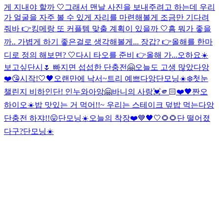
게 지내야 할까 🤍그래서 맨날 사진을 보내주려고 하는데 우리
가 얼굴을 자주 볼 수 있게 자리를 마련해볼게 조금만 기다려
줘바 👉킹메랑 또 커플템 맞출 계획이 있을까 🤍흠 뭐가 좋을
까.. 가볍게 하기 좋은걸로 생각해볼게... 장갑? 👉올해를 한마
디로 정의 해보면? 🤍다시 타오를 준비 👉올해 가...
오하요☀️
보고싶단시🌷 빠지면 섭섭한 단충전🤗
오늘도 고생 많았다앙
❤️
😘
시작!
🤍🖤
오랜만에 낙서~
트리 예쁘다앙
단모닝☀️
❄️
첫눈
챌린지 비하인단! 인누와아앙🤗
바니의 사랑💓
🫵🏻❤️
🖤
짠
오
하이오☀️
밥 맛있는 거 먹어!!~ 우리는 스테이크 덮밥 먹는다앙
단충전 하쟈!!
😛
단모닝☀️
오늘의 착장❤️💙🖤🤍
🌻🌻
단 떨어졌
다구?
단모닝☀️