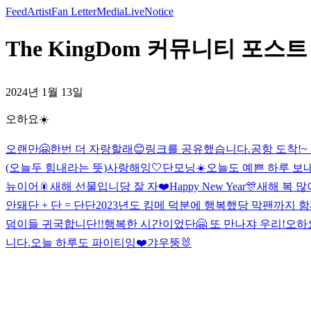
Feed
Artist
Fan Letter
Media
Live
Notice
The KingDom 커뮤니티 포스트 
2024년 1월 13일
오하요☀️
오랜만🤗
한번 더 자랑할래😊
링크를 공유했습니다.
공항 도착!~
(오늘두 힘내라는 뜻)
사랑해잉🤍
단모닝☀️
오늘도 예쁜 하루 보내
뉴이어🎇
새해 선물입니당 잘 자❤️
Happy New Year🎊
새해 복 많
안돼
단 + 단 = 단단
2023년도 킹메 덕분에 행복했당 막팬까지 함
덤이들 귀국합니단!!
행복한 시간이었단🤗 또 만나쟈 우리!
오하
니다.
오늘 하루도 파이티잉❤️
갸우뚱🐰