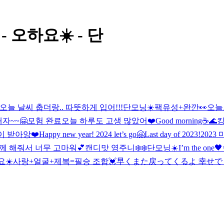
- 오하요☀️ - 단
 오늘 날씨 춥더랑.. 따뜻하게 입어!!!
단모닝☀️
팩유성+완깐👀
오늘
자~~🤗
모험 완료
오늘 하루도 고생 많았어❤️
Good morning☕️
🌊
킹
이 받아앙❤️
Happy new year! 2024 let’s go🤗
Last day of 2023!
2023
께 해줘서 너무 고마워💕
캔디맛 영주니
❄️❄️
단모닝☀️
I’m the one
🖤
요☀️
사랑+얼굴+제복=필승 조합💓
早くまた戻ってくるよ 幸せでし