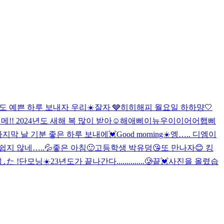
도 예쁜 하루 보내자 우리☀️
잘자 🩶
히히
해피 월요일 하하
먕🤍
메!! 2024년도 새해 복 많이 받아☺️
해애삐이뉴우이이어어
햅삐
 마지막 날 기분 좋은 하루 보내에💓
Good morning☀️
엥….. 디엠이
쉽지 않네…..💦
좋은 아침🙂
고등학생 박유덩😘
또 만나자😊 킹
た !
단모닝☀️
23년도가 끝나간다..............🥲
끝💓
사진을 올렸습