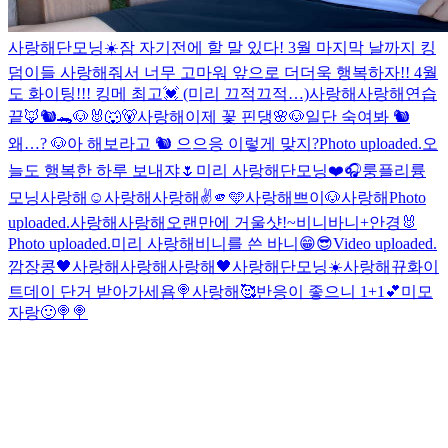
사랑해
단모닝☀️
잠 자기전에 할 말 있다! 3월 마지막 날까지 킹
덤이들 사랑해줘서 너무 고마워 앞으로 더더욱 행복하자!! 4월
도 화이팅!!! 킹메 최고💓 (미리 끄적끄적…)
사랑해
사랑해
연습
끝🦊🐿️🐊🐶🐰🐺🐻
사랑해
이제 꽃 핀댕🌸
🐶일단 숙여봐 🐿️
왜…? 🐶아 해보라고 🐿️ 으으응 이렇게 맞지?
Photo uploaded.
오
늘도 행복한 하루 보내쟈🌷
미리 사랑해
단모닝❤️
🎧룽플리
륭
모닝
사랑해
☺️
사랑해
사랑해
✌️
🫵🩵
사랑해
쁘이
🐶
사랑해
Photo
uploaded.
사랑해
사랑해
오랜만에 거울샷!~
비니바니+안경🐰
Photo uploaded.
미리 사랑해
비니를 쓴 바니😁
😎
Video uploaded.
깜장콩🖤
사랑해
사랑해
사랑해
🖤
사랑해
단모닝☀️
사랑해
뀨
화이
트데이 단거 받아가세욤🍭
사랑해🥰
반응이 좋으니 1+1💕
미모
자랑🙂
🍭
🍭