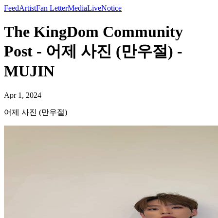
Feed
Artist
Fan Letter
Media
Live
Notice
The KingDom Community
Post - 어제 사진 (만우절) -
MUJIN
Apr 1, 2024
어제 사진 (만우절)