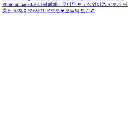
Photo uploaded.
안나븅
헤헤
너무너무 보고싶었어🥹 맛보기 단
충전 하쟈🌷
💛
+사진 우르르💓
오늘의 모습💕