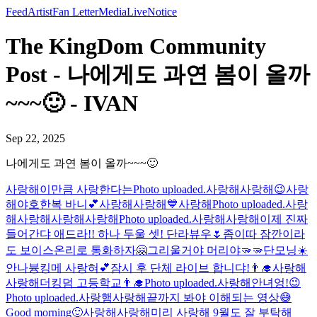
Feed
Artist
Fan Letter
Media
Live
Notice
The KingDom Community
Post - 나에게도 과연 봄이 올까
~~~🙂 - IVAN
Sep 22, 2025
나에게도 과연 봄이 올까~~~🙂
사랑해
이만큼 사랑한다는
Photo uploaded.
사랑해
사랑해
😉
사랑
해
야호
한복 바니💕
사랑해
사랑해
💙
사랑해
Photo uploaded.
사랑
해
사랑해
사랑해
사랑해
Photo uploaded.
사랑해
사랑해
이제 진짜
들어간댜 애드라!! 하나 두울 셋! 단라뷰우🌷
좀이따 잠깐이라
도 보이스온리로 통화하자🤗
그리울거야 머리야🫳🫳
단모닝☀️
안나븅
킹메 사랑혀💕
잠시 후 단체 라이브 합니댜!
👨‍🎓
사랑해
사랑해
더킹덤 고등학교👨‍🎓
Photo uploaded.
사랑해
안녀엉!😉
Photo uploaded.
사랑햄
사랑해
끝까지 봐야 이해되는 영상😅
Good morning🙂
사랑해
사랑해
미리 사랑해 9월도 잘 부탁해